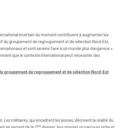
international incertain du moment contribuent à augmenter les
 Chef du groupement de regroupement et de sélection Nord-Est,
nternationaux et sont sereins face à un monde plus dangereux ».
rennent que le contexte international peut nécessiter des
hef du groupement de regroupement et de sélection Nord-Est
 Les militaires, qui encadrent les jeunes, décrivent la réalité du
ère
ant en second de la 1
division, leur promet un parcours riche et