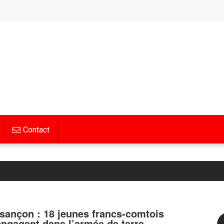
Contact
sançon : 18 jeunes francs-comtois
engagent dans l’armée de terre