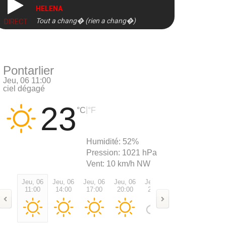
HELENA
Tout a chang� (rien a chang�)
DIRECT
Pontarlier
Jeu, 06 11:00
ciel dégagé
23
|
°C
°F
Humidité:
52%
Pression:
1021 hPa
Vent:
10 km/h NW
Jeu, 06
Jeu, 06
Jeu, 06
Jeu, 06
Jeu, 06
Ven, 07
Ven, 0
11:00
14:00
17:00
20:00
23:00
02:00
05:00