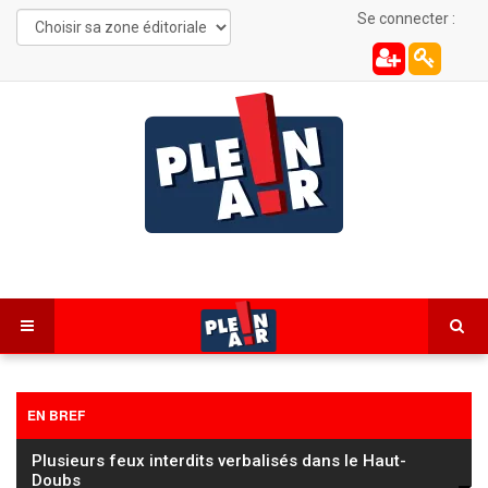
Se connecter :
EN BREF
Les Combes : une automobiliste de 22 ans
désincarcérée