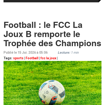
Football : le FCC La
Joux B remporte le
Trophée des Champions
Publié le 15 Jui. 2026 à 05:06
Lecture:
1
min
Tags:
sports
|
Football
|
fcc la joux
|