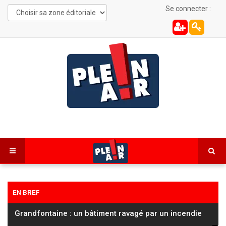
Se connecter :
EN BREF
Cyclisme / Tour de France Femmes : la Française
Cédrine Kerbaol deuxième de la 6ᵉ
…