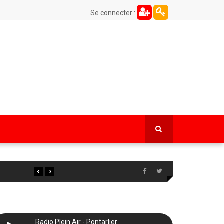
Se connecter :
‹
›
Radio Plein Air - Pontarlier