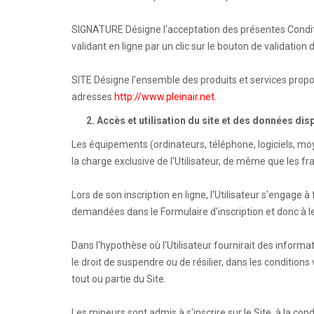
SIGNATURE Désigne l'acceptation des présentes Condition
validant en ligne par un clic sur le bouton de validation 
SITE Désigne l'ensemble des produits et services propo
adresses
http://www.pleinair.net
.
2. Accès et utilisation du site et des données disp
Les équipements (ordinateurs, téléphone, logiciels, mo
la charge exclusive de l'Utilisateur, de même que les fra
Lors de son inscription en ligne, l'Utilisateur s'engag
demandées dans le Formulaire d'inscription et donc à les
Dans l'hypothèse où l'Utilisateur fournirait des inform
le droit de suspendre ou de résilier, dans les conditions
tout ou partie du Site.
Les mineurs sont admis à s'inscrire sur le Site, à la con