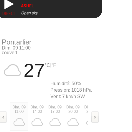
ASHEL
Open sky
DIRECT
Pontarlier
Dim, 09 11:00
couvert
27
|
°C
°F
Humidité:
50%
Pression:
1018 hPa
Vent:
7 km/h SW
Dim, 09
Dim, 09
Dim, 09
Dim, 09
Dim, 09
Lun, 10
Lun, 1
11:00
14:00
17:00
20:00
23:00
02:00
05:00