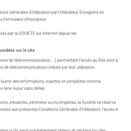
s Générales d'Utilisation par l'Utilisateur Enregistré en
du Formulaire d'Inscription.
sés par la SOCIETE sur Internet depuis les
onibles sur le site
yens de télécommunication, ...) permettant l'accès au Site sont à
is de télécommunications induits par leur utilisation.
e à fournir des informations, exactes et complètes comme
 tenir à jour sans délais.
ations, inexactes, périmées ou incomplètes, la Société se réserve
 visées aux présentes Conditions Générales d'Utilisation, l'accès à
dition qu'ils aient préalablement obtenu du titulaire (ou des