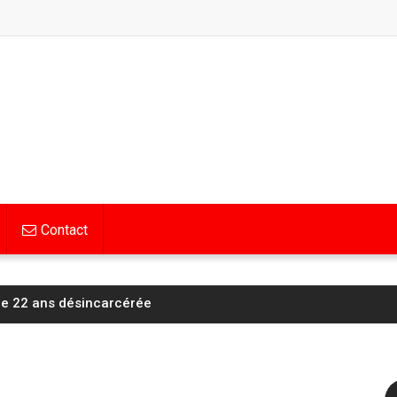
Contact
d du tremplin de saut à ski