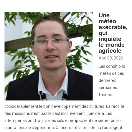
Une
météo
exécrable,
qui
inquiète
le monde
agricole
Aoû 08, 2026
Les conditions
météo de ces
dernières
semaines
freinent
considérablement le bon développement des cultures. La récolte
des moissons n’est pas le seul inconvénient. Loin de là. Les
intempéries ont fragilisé les sols et empêchent de semer ou les
plantations de s’épanouir. « Concernant la récolte du fourrage, il