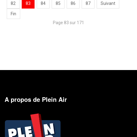
82
83
84
85
86
87
Suivant
Fin
Page 83 sur 171
A propos de Plein Air