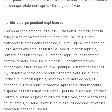
qui change totalement après 48h de garde à vue.
Il brûle le corps pendant sept heures
Il reconnaît finalement avoir tué le Jurassien d'une balle dans la
tête, à l’aide de sa carabine 22 Long Rifle. Ensuite, il aurait
transporté le corps dans sa ferme, à Saint-Eugène, en Saône-et-
Loire. Après avoir creusé un trou à l'aide d'un engin agricole, il
l’enterre dans un champ. Seulement, l’agriculteur est entendu
comme témoin lors d’une audition le 13 décembre par les
gendarmes, à la suite de laquelle il panique. Aussitôt rentré chez
lui, il déterre le corps pour le brûler. Il charge alors une auge à
vache sur un engin agricole, rassemble un stère de bois, et
pendant 7h, il fera brûler le cadavre. Après ce bûcher macabre, il
disperse les restes dans un ruisseau, pour ne laisser aucune trace.
L’arme du crime n’a pas non plus été retrouvée, et ne le sera sans
doute jamais, puisque l’éleveur indique l’avoir découpé, et jeté les
morceaux dans ce ruisseau.