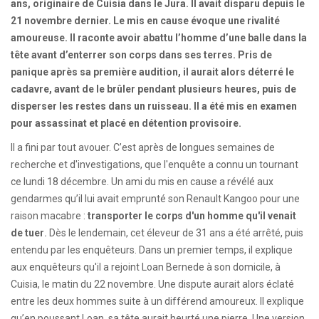
ans, originaire de Cuisia dans le Jura. Il avait disparu depuis le
21 novembre dernier. Le mis en cause évoque une rivalité
amoureuse. Il raconte avoir abattu l’homme d’une balle dans la
tête avant d’enterrer son corps dans ses terres. Pris de
panique après sa première audition, il aurait alors déterré le
cadavre, avant de le brûler pendant plusieurs heures, puis de
disperser les restes dans un ruisseau. Il a été mis en examen
pour assassinat et placé en détention provisoire.
Il a fini par tout avouer. C’est après de longues semaines de
recherche et d'investigations, que l'enquête a connu un tournant
ce lundi 18 décembre. Un ami du mis en cause a révélé aux
gendarmes qu’il lui avait emprunté son Renault Kangoo pour une
raison macabre :
transporter le corps d'un homme qu'il venait
de tuer
.
Dès le lendemain, cet éleveur de 31 ans a été arrêté, puis
entendu par les enquêteurs. Dans un premier temps, il explique
aux enquêteurs qu'il a rejoint Loan Bernede à son domicile, à
Cuisia, le matin du 22 novembre. Une dispute aurait alors éclaté
entre les deux hommes suite à un différend amoureux. Il explique
qu’en poussant Loan, sa tête aurait heurté une pierre. Une version