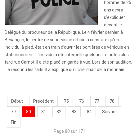
homme de 25
ans devra
s’expliquer
devant le
Délégué du procureur de la République. Le 4 février dernier, à
Besançon, le centre de supervision urbain a constaté qu’un
individu, à pied, était en train d’ouvrir les portières de véhicule en
stationnement. L’individu a été interpellé quelques minutes plus
tard rue Carnot. Il a été placé en garde à vue. Lors de son audition,
il a reconnu les faits. Il a expliqué qu’il cherchait de la monnaie.
Début
Précédent
75
76
77
78
79
80
81
82
83
84
Suivant
Fin
Page 80 sur 171