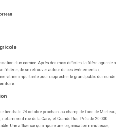
Morteau
agricole
sation d’un comice. Après des mois difficiles, la filière agricole a
e se fédérer, de se retrouver autour de ces événements »,
une vitrine importante pour rapprocher le grand public du monde
erritoire.
ion
 se tiendra le 24 octobre prochain, au champ de foire de Morteau,
e, notamment rue de la Gare, et Grande Rue. Près de 20 000
nable. Une affluence qui impose une organisation minutieuse,