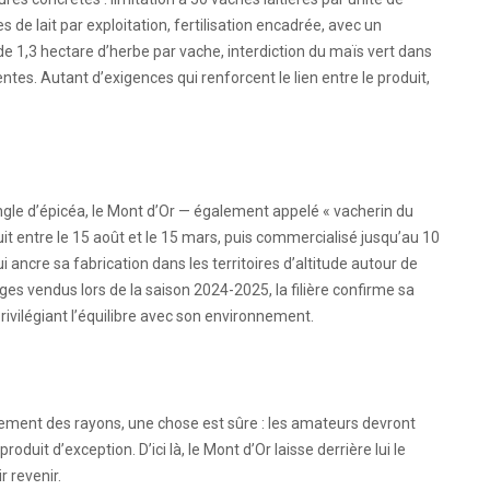
es de lait par exploitation, fertilisation encadrée, avec un
1,3 hectare d’herbe par vache, interdiction du maïs vert dans
ntes. Autant d’exigences qui renforcent le lien entre le produit,
sangle d’épicéa, le Mont d’Or — également appelé « vacherin du
it entre le 15 août et le 15 mars, puis commercialisé jusqu’au 10
i ancre sa fabrication dans les territoires d’altitude autour de
ges vendus lors de la saison 2024-2025, la filière confirme sa
privilégiant l’équilibre avec son environnement.
vement des rayons, une chose est sûre : les amateurs devront
duit d’exception. D’ici là, le Mont d’Or laisse derrière lui le
r revenir.