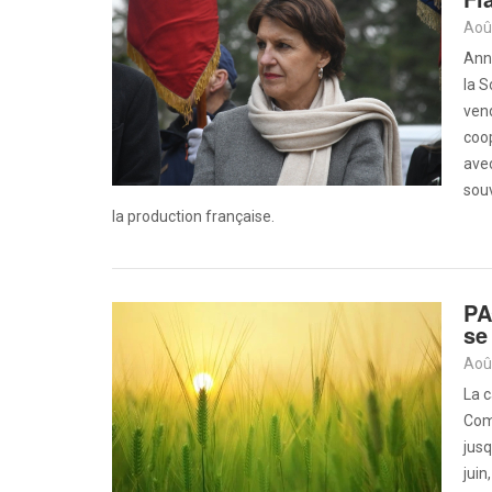
Aoû
Anni
la 
vend
coop
avec
souv
la production française.
PA
se
Aoû
La c
Comm
jusq
juin