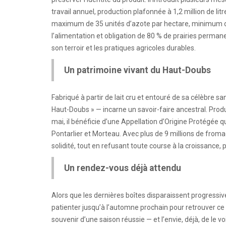
travail annuel, production plafonnée à 1,2 million de litr
maximum de 35 unités d’azote par hectare, minimum de 
l’alimentation et obligation de 80 % de prairies permane
son terroir et les pratiques agricoles durables.
Un patrimoine vivant du Haut-Doubs
Fabriqué à partir de lait cru et entouré de sa célèbre 
Haut-Doubs » — incarne un savoir-faire ancestral. Produ
mai, il bénéficie d’une Appellation d’Origine Protégée qu
Pontarlier et Morteau. Avec plus de 9 millions de froma
solidité, tout en refusant toute course à la croissance, 
Un rendez-vous déjà attendu
Alors que les dernières boîtes disparaissent progressi
patienter jusqu’à l’automne prochain pour retrouver ce pro
souvenir d’une saison réussie — et l’envie, déjà, de le voi