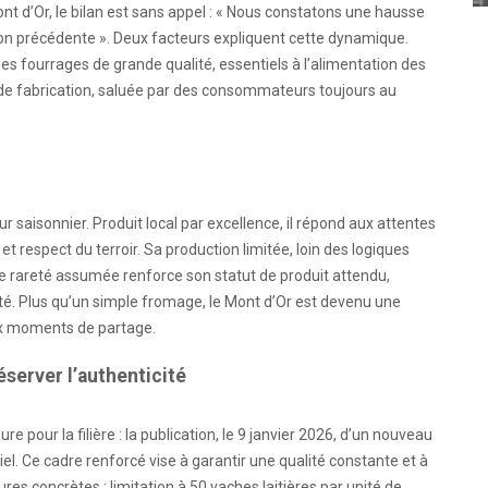
ont d’Or, le bilan est sans appel : « Nous constatons une hausse
son précédente ». Deux facteurs expliquent cette dynamique.
es fourrages de grande qualité, essentiels à l’alimentation des
 de fabrication, saluée par des consommateurs toujours au
saisonnier. Produit local par excellence, il répond aux attentes
t respect du terroir. Sa production limitée, loin des logiques
tte rareté assumée renforce son statut de produit attendu,
té. Plus qu’un simple fromage, le Mont d’Or est devenu une
aux moments de partage.
server l’authenticité
 pour la filière : la publication, le 9 janvier 2026, d’un nouveau
iel. Ce cadre renforcé vise à garantir une qualité constante et à
sures concrètes : limitation à 50 vaches laitières par unité de