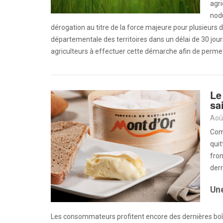
agr
nodu
dérogation au titre de la force majeure pour plusieurs d
départementale des territoires dans un délai de 30 jours
agriculteurs à effectuer cette démarche afin de permet
Le
sa
Aoû
Com
quit
from
derr
Une
Les consommateurs profitent encore des dernières boî