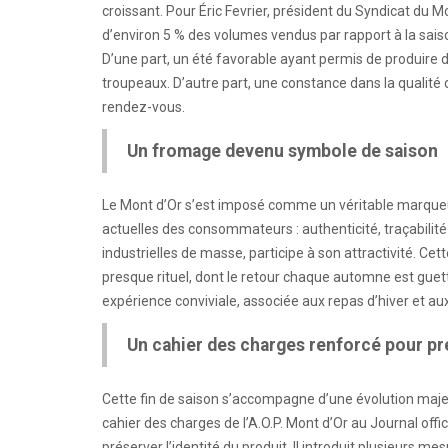
croissant. Pour Éric Fevrier, président du Syndicat du M
d’environ 5 % des volumes vendus par rapport à la sai
D’une part, un été favorable ayant permis de produire d
troupeaux. D’autre part, une constance dans la qualité
rendez-vous.
Un fromage devenu symbole de saison
Le Mont d’Or s’est imposé comme un véritable marqueur 
actuelles des consommateurs : authenticité, traçabilité e
industrielles de masse, participe à son attractivité. Ce
presque rituel, dont le retour chaque automne est guet
expérience conviviale, associée aux repas d’hiver et 
Un cahier des charges renforcé pour pré
Cette fin de saison s’accompagne d’une évolution majeure
cahier des charges de l’A.O.P. Mont d’Or au Journal offic
préserver l’identité du produit. Il introduit plusieurs me