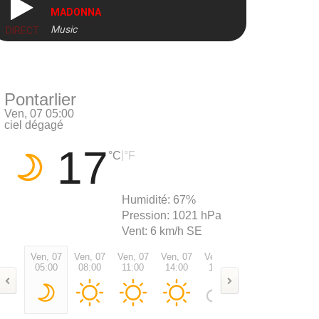
MADONNA
Music
DIRECT
Pontarlier
Ven, 07 05:00
ciel dégagé
17
|
°C
°F
Humidité:
67%
Pression:
1021 hPa
Vent:
6 km/h SE
Ven, 07
Ven, 07
Ven, 07
Ven, 07
Ven, 07
Ven, 07
Ven, 0
05:00
08:00
11:00
14:00
17:00
20:00
23:00