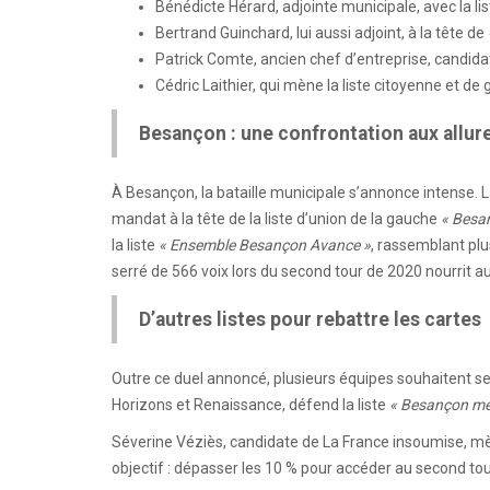
Bénédicte Hérard, adjointe municipale, avec la li
Bertrand Guinchard, lui aussi adjoint, à la tête de
Patrick Comte, ancien chef d’entreprise, candid
Cédric Laithier, qui mène la liste citoyenne et d
Besançon : une confrontation aux allur
À Besançon, la bataille municipale s’annonce intense.
mandat à la tête de la liste d’union de la gauche
« Besan
la liste
« Ensemble Besançon Avance »
, rassemblant plu
serré de 566 voix lors du second tour de 2020 nourrit au
D’autres listes pour rebattre les cartes
Outre ce duel annoncé, plusieurs équipes souhaitent se
Horizons et Renaissance, défend la liste
« Besançon mér
Séverine Véziès, candidate de La France insoumise, mèn
objectif : dépasser les 10 % pour accéder au second tour