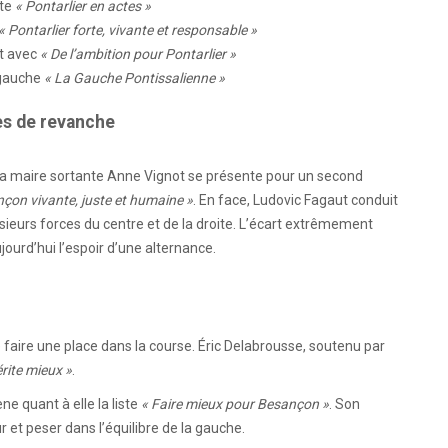
ste
« Pontarlier en actes »
« Pontarlier forte, vivante et responsable »
at avec
« De l’ambition pour Pontarlier »
e gauche
« La Gauche Pontissalienne »
es de revanche
 La maire sortante Anne Vignot se présente pour un second
çon vivante, juste et humaine »
. En face, Ludovic Fagaut conduit
sieurs forces du centre et de la droite. L’écart extrêmement
jourd’hui l’espoir d’une alternance.
 faire une place dans la course. Éric Delabrousse, soutenu par
ite mieux »
.
e quant à elle la liste
« Faire mieux pour Besançon »
. Son
 et peser dans l’équilibre de la gauche.