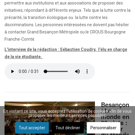
permettre aux institutions et aux associations de proposer des
initiatives, répondant à différents enjeux. Tels que la lutte contre la
précarité, la transition écologique ou la lutte contre les
discriminations. Les personnes intéressées ne doivent pas hésiter
à contacter Grand Besançon Métropole ou le CROUS Bourgogne
Franche-Comté.
L'interview de la rédaction : Sébastien Coudry, l’élu en charge
de la vie étudiante.
Besançon
/ Le
En visitant ce site, vous acceptez l'utilisation de cookies afin de vous
monde en
proposer les meilleurs services possibles.
80 plats :
un Tour
Tout accepter
Tout décliner
Personnaliser
du Monde