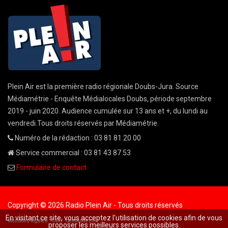
Plein Air est la première radio régionale Doubs-Jura. Source
Médiamétrie - Enquête Médialocales Doubs, période septembre
2019 - juin 2020. Audience cumulée sur 13 ans et +, du lundi au
vendredi.Tous droits réservés par Médiamétrie.
Numéro de la rédaction : 03 81 81 20 00
Service commercial : 03 81 43 87 53
Formulaire de contact
Copyright © 2026 Radio Plein Air - Tous droits réservés
En visitant ce site, vous acceptez l'utilisation de cookies afin de vous
Mentions légales
CGU
demande cnil
proposer les meilleurs services possibles.