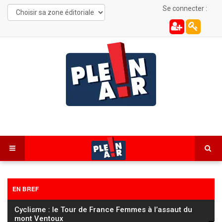
Se connecter :
EN BREF
Cyclisme : le Tour de France Femmes à l’assaut du
mont Ventoux