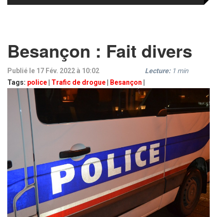
Besançon : Fait divers
Publié le 17 Fév. 2022 à 10:02
Lecture:
1
min
Tags:
police
|
Trafic de drogue
|
Besançon
|