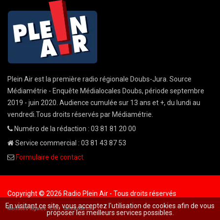
Plein Air est la première radio régionale Doubs-Jura. Source
Médiamétrie - Enquête Médialocales Doubs, période septembre
2019 - juin 2020. Audience cumulée sur 13 ans et +, du lundi au
vendredi.Tous droits réservés par Médiamétrie.
Numéro de la rédaction : 03 81 81 20 00
Service commercial : 03 81 43 87 53
Formulaire de contact
Copyright © 2026 Radio Plein Air - Tous droits réservés
En visitant ce site, vous acceptez l'utilisation de cookies afin de vous
Mentions légales
CGU
demande cnil
proposer les meilleurs services possibles.