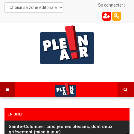
Se connecter :
EN BREF
Sainte-Colombe : cinq jeunes blessés, dont deux
grièvement (mise à jour)