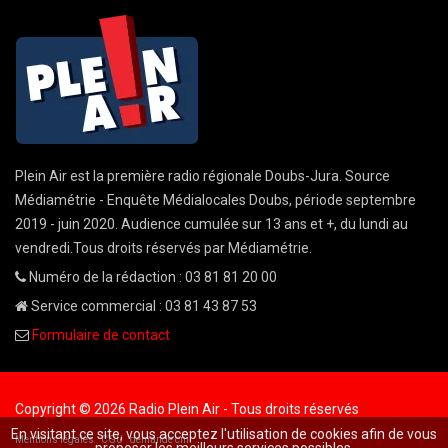
Plein Air est la première radio régionale Doubs-Jura. Source
Médiamétrie - Enquête Médialocales Doubs, période septembre
2019 - juin 2020. Audience cumulée sur 13 ans et +, du lundi au
vendredi.Tous droits réservés par Médiamétrie.
Numéro de la rédaction : 03 81 81 20 00
Service commercial : 03 81 43 87 53
Formulaire de contact
Copyright © 2026 Radio Plein Air - Tous droits réservés
En visitant ce site, vous acceptez l'utilisation de cookies afin de vous
Mentions légales
CGU
demande cnil