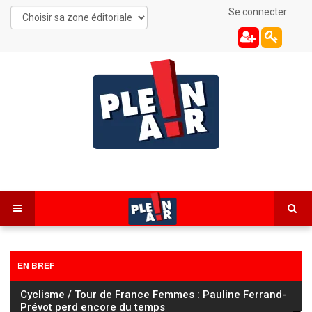
Se connecter :
EN BREF
Beure : au Musée Lucien Roy, l’Histoire se raconte à
hauteur d’homme