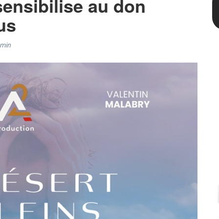
ensibilise au don
us
min