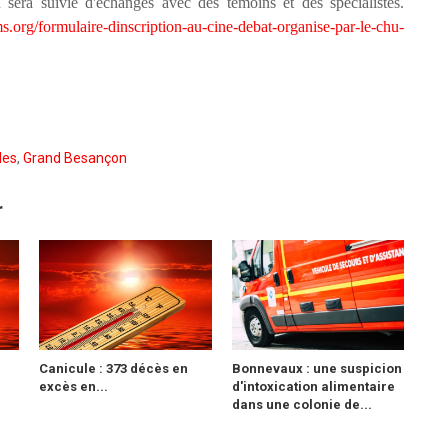
sera suivie d'échanges avec des témoins et des spécialistes.
ms.org/formulaire-dinscription-au-cine-debat-organise-par-le-chu-
les
,
Grand Besançon
r
Canicule : 373 décès en
Bonnevaux : une suspicion
excès en...
d'intoxication alimentaire
dans une colonie de...