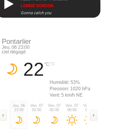
LONNIE GORDON
Gonna catch you
DIRECT
Pontarlier
Jeu, 06 23:00
ciel dégagé
22
|
°C
°F
Humidité:
53%
Pression:
1020 hPa
Vent:
5 km/h NE
Jeu, 06
Ven, 07
Ven, 07
Ven, 07
Ven, 07
Ven, 07
Ven, 0
23:00
02:00
05:00
08:00
11:00
14:00
17:00