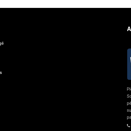
A
gé
s
Pl
So
pé
su
pa