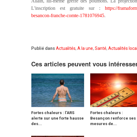
Allain, lui-même greffé des poumons. La projection 
L'inscription est gratuite sur :
https://framafor
besancon-franche-comte-1781076945
.
Publié dans
Actualités
,
A la une
,
Santé
,
Actualités loca
Ces articles peuvent vous intéresse
Fortes chaleurs : l’ARS
Fortes chaleurs :
alerte sur une forte hausse
Besançon renforce ses
des...
mesures de...