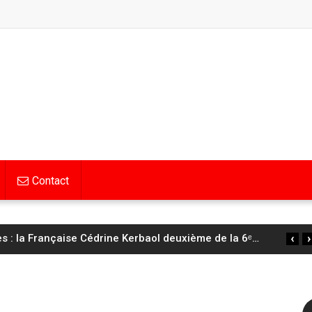
Contact
‹
›
 : la Française Cédrine Kerbaol deuxième de la 6ᵉ
…