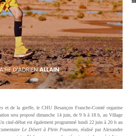
nes et de la greffe, le CHU Besançon Franche-Comté organise
rmation sera proposé dimanche 14 juin, de 9 h à 18 h, au Village
Un ciné-débat est également programmé lundi 22 juin à 20 h au
cumentaire
Le Désert à Plein Poumons
, réalisé par Alexandre