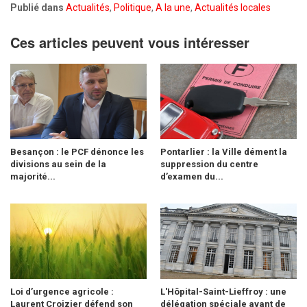
Publié dans
Actualités
,
Politique
,
A la une
,
Actualités locales
Ces articles peuvent vous intéresser
Besançon : le PCF dénonce les
Pontarlier : la Ville dément la
divisions au sein de la
suppression du centre
majorité...
d’examen du...
Loi d’urgence agricole :
L'Hôpital-Saint-Lieffroy : une
Laurent Croizier défend son
délégation spéciale avant de