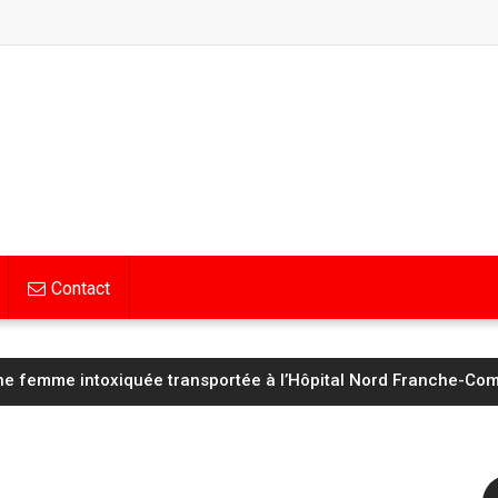
Contact
Hognon lucide avant d’affronter un Saint‑Étienne « taillé pour