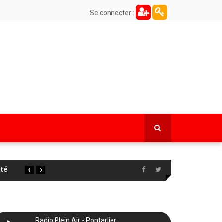
Se connecter :
‹
›
 la
…
Radio Plein Air - Pontarlier