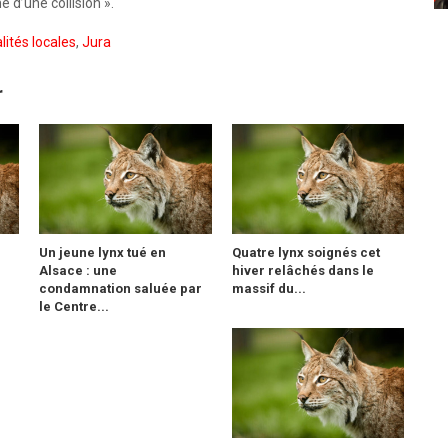
e d’une collision ».
lités locales
,
Jura
r
Un jeune lynx tué en
Quatre lynx soignés cet
Alsace : une
hiver relâchés dans le
condamnation saluée par
massif du...
le Centre...