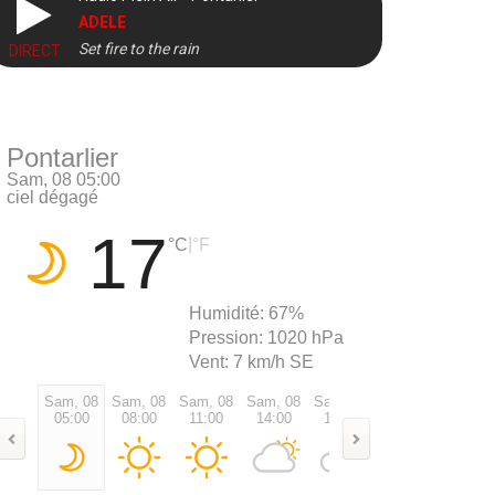
ADELE
Set fire to the rain
DIRECT
Pontarlier
Sam, 08 05:00
ciel dégagé
17
|
°C
°F
Humidité:
67%
Pression:
1020 hPa
Vent:
7 km/h SE
Sam, 08
Sam, 08
Sam, 08
Sam, 08
Sam, 08
Sam, 08
Sam, 0
05:00
08:00
11:00
14:00
17:00
20:00
23:00