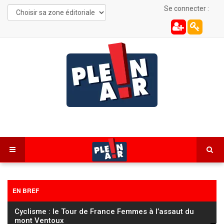
Se connecter :
EN BREF
Cyclisme : le Tour de France Femmes à l’assaut du
mont Ventoux