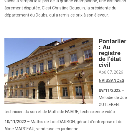
vache a remporté le prix de la grande championne, une distinction
âprement disputée. C’est Christine Bouquin, la présidente du
département du Doubs, qui a remis ce prix à son éleveur.
Pontarlier
: Au
registre
de l'état
civil
Aoû 07, 2026
NAISSANCES
09/11/2022
–
Mélodie de Joé
GUTLEBEN,
technicien du son et de Mathilde FAIVRE, technicienne vidéo.
10/11/2022
– Mathis de Loïc DARBON, gérant d’entreprise et de
Aline MARCEAU, vendeuse en jardinerie.