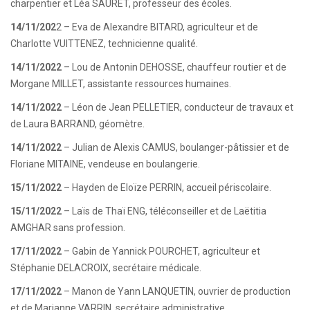
charpentier et Léa SAURET, professeur des écoles.
14/11/202
2 – Eva de Alexandre BITARD, agriculteur et de
Charlotte VUITTENEZ, technicienne qualité.
14/11/2022
– Lou de Antonin DEHOSSE, chauffeur routier et de
Morgane MILLET, assistante ressources humaines.
14/11/2022
– Léon de Jean PELLETIER, conducteur de travaux et
de Laura BARRAND, géomètre.
14/11/2022
– Julian de Alexis CAMUS, boulanger-pâtissier et de
Floriane MITAINE, vendeuse en boulangerie.
15/11/2022
– Hayden de Eloïze PERRIN, accueil périscolaire.
15/11/2022
– Laïs de Thaï ENG, téléconseiller et de Laëtitia
AMGHAR sans profession.
17/11/2022
– Gabin de Yannick POURCHET, agriculteur et
Stéphanie DELACROIX, secrétaire médicale.
17/11/2022
– Manon de Yann LANQUETIN, ouvrier de production
et de Marianne VARRIN, secrétaire administrative.