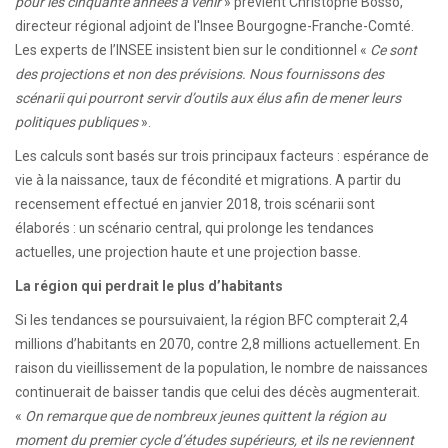
pour les cinquante années à venir
» prévient Christophe Bosso,
directeur régional adjoint de l'Insee Bourgogne-Franche-Comté.
Les experts de l’INSEE insistent bien sur le conditionnel «
Ce sont
des projections et non des prévisions. Nous fournissons des
scénarii qui pourront servir d’outils aux élus afin de mener leurs
politiques publiques
».
Les calculs sont basés sur trois principaux facteurs : espérance de
vie à la naissance, taux de fécondité et migrations. A partir du
recensement effectué en janvier 2018, trois scénarii sont
élaborés : un scénario central, qui prolonge les tendances
actuelles, une projection haute et une projection basse.
La région qui perdrait le plus d’habitants
Si les tendances se poursuivaient, la région BFC compterait 2,4
millions d’habitants en 2070, contre 2,8 millions actuellement. En
raison du vieillissement de la population, le nombre de naissances
continuerait de baisser tandis que celui des décès augmenterait.
«
On remarque que de nombreux jeunes quittent la région au
moment du premier cycle d’études supérieurs, et ils ne reviennent