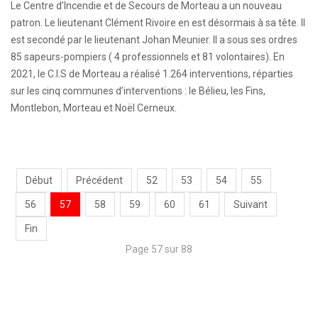
Le Centre d’Incendie et de Secours de Morteau a un nouveau
patron. Le lieutenant Clément Rivoire en est désormais à sa tête. Il
est secondé par le lieutenant Johan Meunier. Il a sous ses ordres
85 sapeurs-pompiers ( 4 professionnels et 81 volontaires). En
2021, le C.I.S de Morteau a réalisé 1.264 interventions, réparties
sur les cinq communes d’interventions : le Bélieu, les Fins,
Montlebon, Morteau et Noël Cerneux.
Début
Précédent
52
53
54
55
56
57
58
59
60
61
Suivant
Fin
Page 57 sur 88