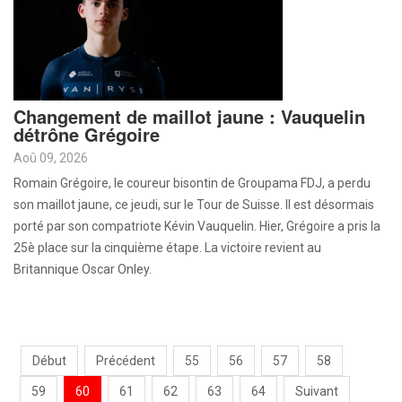
Changement de maillot jaune : Vauquelin
détrône Grégoire
Aoû 09, 2026
Romain Grégoire, le coureur bisontin de Groupama FDJ, a perdu
son maillot jaune, ce jeudi, sur le Tour de Suisse. Il est désormais
porté par son compatriote Kévin Vauquelin. Hier, Grégoire a pris la
25è place sur la cinquième étape. La victoire revient au
Britannique Oscar Onley.
Début
Précédent
55
56
57
58
59
60
61
62
63
64
Suivant