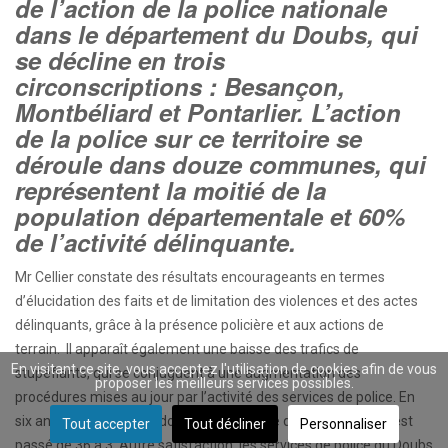
de l’action de la police nationale
dans le département du Doubs, qui
se décline en trois
circonscriptions : Besançon,
Montbéliard et Pontarlier. L’action
de la police sur ce territoire se
déroule dans douze communes, qui
représentent la moitié de la
population départementale et 60%
de l’activité délinquante.
Mr Cellier constate des résultats encourageants en termes
d’élucidation des faits et de limitation des violences et des actes
délinquants, grâce à la présence policière et aux actions de
terrain. Il apparaît également une baisse des trafics de
En visitant ce site, vous acceptez l'utilisation de cookies afin de vous
stupéfiants, qui se conjuguent à une augmentation des
proposer les meilleurs services possibles.
procédures mises au jour par l’activité des services de police. En
six ans, sur le territoire doubien, le nombre de points de deal est
Tout accepter
Tout décliner
Personnaliser
passé de 36 à 3. Autre satisfaction, les services de police du Doubs