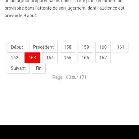
un délai pour préparer sa défense. Il a été placé en détention
provisoire dans l'attente de son jugement, dont l’audience est
prévue le 9 août.
Début
Précédent
158
159
160
161
162
163
164
165
166
167
Suivant
Fin
Page 163 sur 171