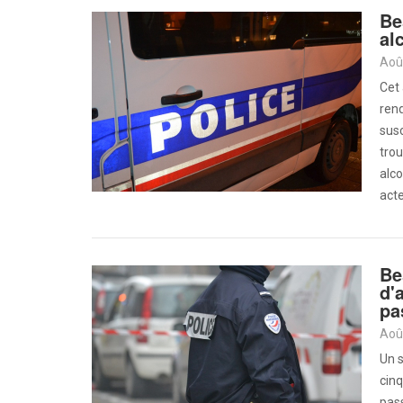
Be
al
Aoû
Cet 
rend
susc
tro
alco
acte
Be
d'
pa
Aoû
Un s
cin
pass