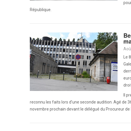
pou
République.
Be
ma
Aoû
Le 8
Gale
dern
euro
droi
Il p
reconnu les faits lors d’une seconde audition. Agé de 36 
novembre prochain devant le délégué du Procureur de 