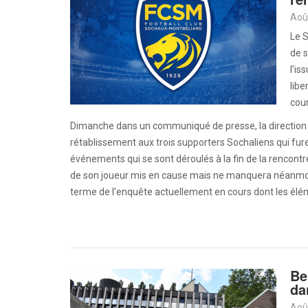
Aoû
Le S
de s
l’is
libe
cour
Dimanche dans un communiqué de presse, la direction d
rétablissement aux trois supporters Sochaliens qui fu
événements qui se sont déroulés à la fin de la rencontr
de son joueur mis en cause mais ne manquera néanmoins 
terme de l’enquête actuellement en cours dont les élé
Be
da
Aoû