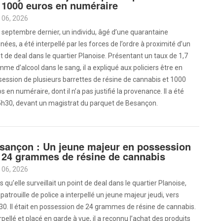
 1000 euros en numéraire
 06, 2026
 septembre dernier, un individu, âgé d’une quarantaine
nées, a été interpellé par les forces de l’ordre à proximité d’un
t de deal dans le quartier Planoise. Présentant un taux de 1,7
me d’alcool dans le sang, il a expliqué aux policiers être en
ession de plusieurs barrettes de résine de cannabis et 1000
s en numéraire, dont il n’a pas justifié la provenance. Il a été
15h30, devant un magistrat du parquet de Besançon.
sançon : Un jeune majeur en possession
 24 grammes de résine de cannabis
 06, 2026
s qu’elle surveillait un point de deal dans le quartier Planoise,
patrouille de police a interpellé un jeune majeur jeudi, vers
0. Il était en possession de 24 grammes de résine de cannabis.
rpellé et placé en garde à vue, il a reconnu l’achat des produits