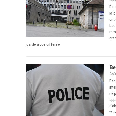
Deux
la l
ont 
bout
remi
gram
garde à vue différée
Be
Aoû
Dans
inte
ne p
app
d’al
taux