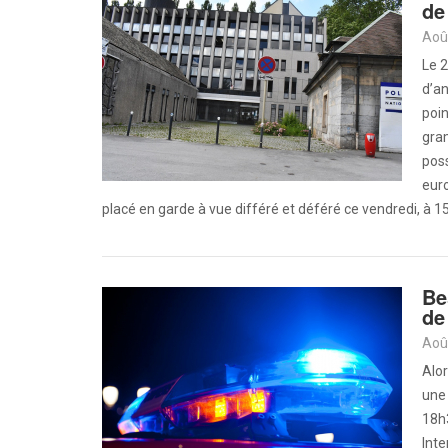
de
Aoû
Le 2
d’an
poin
gram
poss
euro
placé en garde à vue différé et déféré ce vendredi, à 
Be
de
Aoû
Alor
une 
18h3
Inte