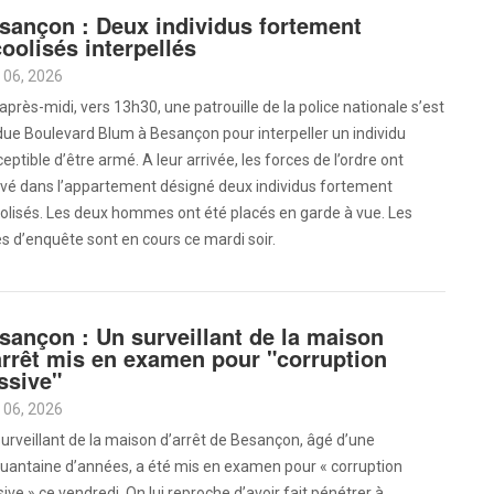
sançon : Deux individus fortement
coolisés interpellés
 06, 2026
après-midi, vers 13h30, une patrouille de la police nationale s’est
ue Boulevard Blum à Besançon pour interpeller un individu
eptible d’être armé. A leur arrivée, les forces de l’ordre ont
uvé dans l’appartement désigné deux individus fortement
olisés. Les deux hommes ont été placés en garde à vue. Les
s d’enquête sont en cours ce mardi soir.
sançon : Un surveillant de la maison
arrêt mis en examen pour "corruption
ssive"
 06, 2026
urveillant de la maison d’arrêt de Besançon, âgé d’une
quantaine d’années, a été mis en examen pour « corruption
ive » ce vendredi. On lui reproche d’avoir fait pénétrer à