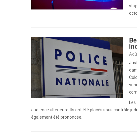
stup
octo
Be
in
Aoû
Just
dans
Colo
vend
com
Les 
audience ultérieure. Ils ont été placés sous contrôle jud
également été prononcée.