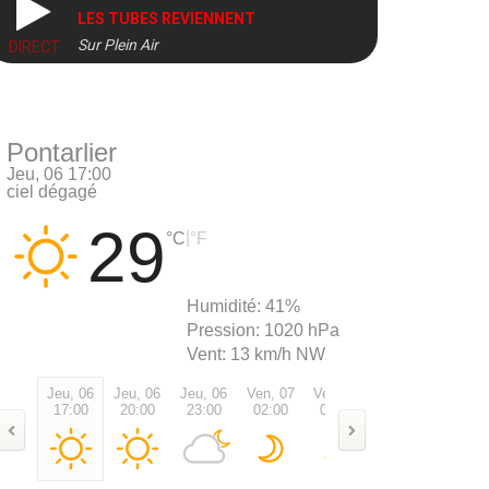
LES TUBES REVIENNENT
Sur Plein Air
DIRECT
Pontarlier
Jeu, 06 17:00
ciel dégagé
29
|
°C
°F
Humidité:
41%
Pression:
1020 hPa
Vent:
13 km/h NW
Jeu, 06
Jeu, 06
Jeu, 06
Ven, 07
Ven, 07
Ven, 07
Ven, 0
17:00
20:00
23:00
02:00
05:00
08:00
11:00