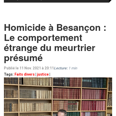
Homicide à Besançon :
Le comportement
étrange du meurtrier
présumé
Publié le 11 Nov. 2021 à 20:11
Lecture:
1
min
Tags:
Faits divers
|
justice
|