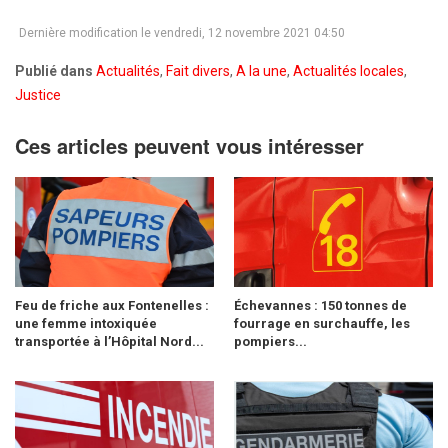
Dernière modification le vendredi, 12 novembre 2021 04:50
Publié dans
Actualités
,
Fait divers
,
A la une
,
Actualités locales
,
Justice
Ces articles peuvent vous intéresser
Feu de friche aux Fontenelles :
Échevannes : 150 tonnes de
une femme intoxiquée
fourrage en surchauffe, les
transportée à l’Hôpital Nord...
pompiers...