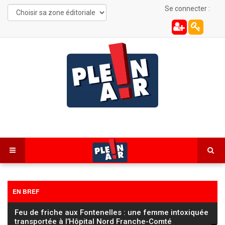
Se connecter :
EN BREF
FC Sochaux Montbéliard : Vincent Hognon lucide
avant d’affronter un Saint‑Étienne « taillé pour la
…