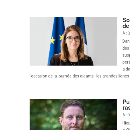
So
de
Aoû
Dans
des 
supp
pers
aida
l’occasion de la journée des aidants, les grandes lignes
Pu
ra
Aoû
Hier