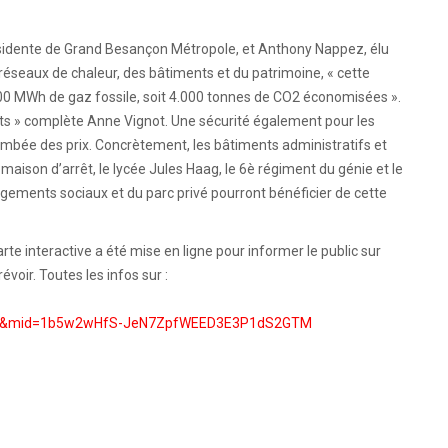
sidente de Grand Besançon Métropole, et Anthony Nappez, élu
seaux de chaleur, des bâtiments et du patrimoine, « cette
00 MWh de gaz fossile, soit 4.000 tonnes de CO2 économisées ».
s » complète Anne Vignot. Une sécurité également pour les
lambée des prix. Concrètement, les bâtiments administratifs et
la maison d’arrêt, le lycée Jules Haag, le 6è régiment du génie et le
ogements sociaux et du parc privé pourront bénéficier de cette
rte interactive a été mise en ligne pour informer le public sur
évoir. Toutes les infos sur :
15&mid=1b5w2wHfS-JeN7ZpfWEED3E3P1dS2GTM