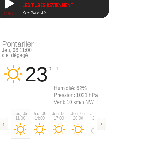
LES TUBES REVIENNENT
Sur Plein Air
DIRECT
Pontarlier
Jeu, 06 11:00
ciel dégagé
23
|
°C
°F
Humidité:
62%
Pression:
1021 hPa
Vent:
10 km/h NW
Jeu, 06
Jeu, 06
Jeu, 06
Jeu, 06
Jeu, 06
Ven, 07
Ven, 0
11:00
14:00
17:00
20:00
23:00
02:00
05:00