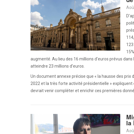
Aoû
D’ap
poli
prés
114,
123 
15%
augmenté. Au lieu des 16 millions d’euros prévus dans l
atteindre 23 millions d’euros.
Un document annexe précise que « la hausse des prix de
2022 et la très forte activité présidentielle » expliqu
devrait venir compléter et enrichir ces premières donn
Mi
la
Aoû