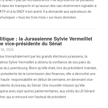
l n’y avait « pas de recrudescence » de la présence de punaises
it dans les transports et qu’aucun des cas récemment signalés à
ATP et à la SNCF n’est avéré. Il a demandé aux opérateurs de
uniquer « tous les trois mois » sur leurs données.
litique : la Jurassienne Sylvie Vermeillet
ue vice-présidente du Sénat
 06, 2026
ue triomphalement par les grands électeurs jurassiens, la
trice Sylvie Vermeillet a obtenu la confiance de ses pairs du
is du Luxembourg. Alors qu’elle était, lors du précédent mandat,
-présidente de la commission des finances, elle a décroché une
 haute responsabilité en début de semaine, en devenant vice-
idente du bureau du Sénat. Une nouvelle mission qu’elle
upera avec sept autres parlementaires, aux côtés du LR Gérard
her, qui a retrouvé son fauteuil de président.