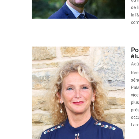
qu’i
de l
la R
comm
Po
él
Aoû
Réél
séna
Pala
vice
plus
prés
occ
Larc