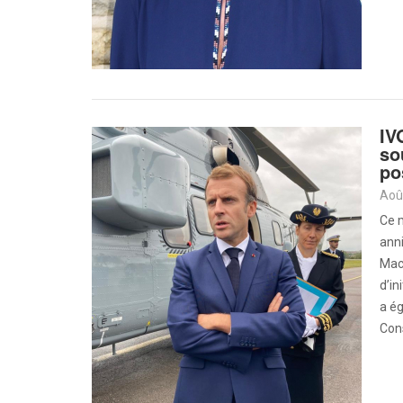
IV
so
po
Aoû
Ce m
anni
Macr
d’in
a ég
Cons