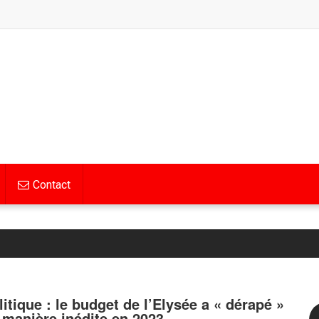
Contact
litique : le budget de l’Elysée a « dérapé »
 manière inédite en 2023