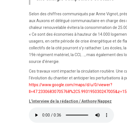
Selon des chiffres communiqués par Anne Vignot, pré
aux Auxons et délégué communautaire en charge des ré
chaleur renouvelable évitera la consommation de 25.0
« Ce sont des économies à hauteur de 14.000 logement
usagers, en cette période de crise énergétique et de f
collectifs de la cité pourront s’y rattacher. Les écoles, 
19è régiment matériel, la CCI, …, mais également des l
source d’énergie.
Ces travaux vont impacter la circulation routière. Une ca
l’évolution du chantier et anticiper les perturbations à pr
https://www.google.com/maps/d/u/0/viewer?
ll=47.23306830705768%2C5.993195030247005&z=
L'interview de la rédaction / Anthony Nappez