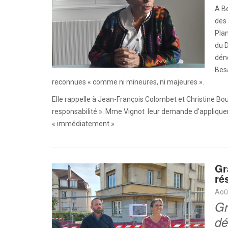
A Be
des 
Plan
du D
déno
Besa
reconnues « comme ni mineures, ni majeures ».
Elle rappelle à Jean-François Colombet et Christine Bou
responsabilité ». Mme Vignot leur demande d’appliquer l
« immédiatement ».
Gr
ré
Aoû
Gr
dé