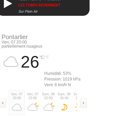
LES TUBES REVIENNENT
Sur Plein Air
DIRECT
Pontarlier
Ven, 07 20:00
partiellement nuageux
26
|
°C
°F
Humidité:
53%
Pression:
1019 hPa
Vent:
6 km/h N
Ven, 07
Ven, 07
Sam, 08
Sam, 08
Sam, 08
Sam, 08
Sam, 0
20:00
23:00
02:00
05:00
08:00
11:00
14:00