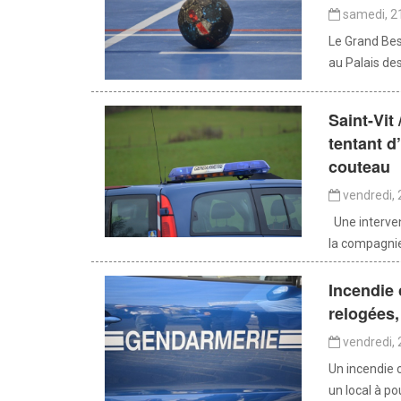
samedi, 21
Le Grand Bes
au Palais de
Saint-Vit
tentant 
couteau
vendredi, 
Une interven
la compagnie 
Incendie 
relogées,
vendredi, 
Un incendie 
un local à p