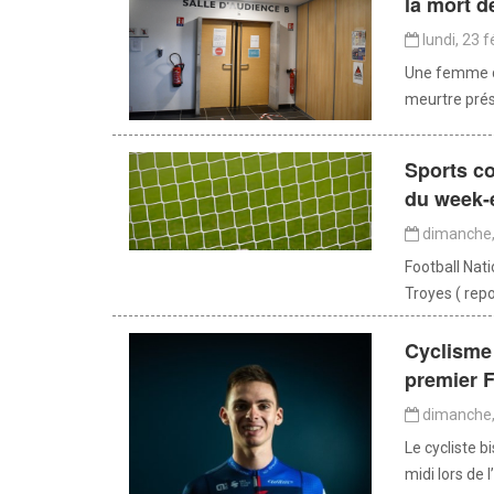
la mort d
lundi, 23 f
Une femme de
meurtre prés
Sports co
du week-
dimanche, 
Football Nat
Troyes ( repo
Cyclisme 
premier F
dimanche, 
Le cycliste b
midi lors de 