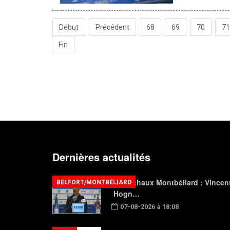
Début
Précédent
68
69
70
71
Fin
Dernières actualités
FC Sochaux Montbéliard : Vincen
BELFORT/MONTBÉLIARD
Hogn…
07-08-2026 à 18:08