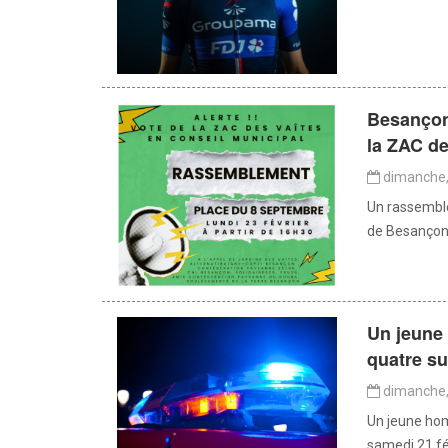
Besançon
la ZAC de
dimanche, 
Un rassemble
de Besançon, 
Un jeune 
quatre su
dimanche, 
Un jeune ho
samedi 21 fév