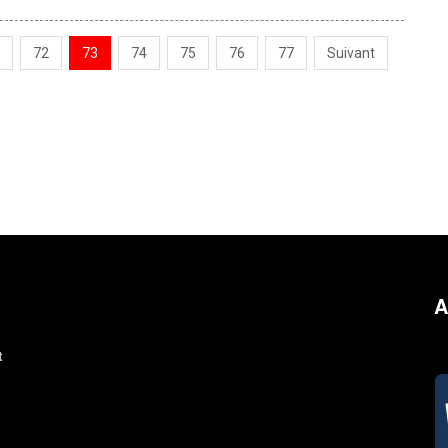
72
73
74
75
76
77
Suivant
A
t