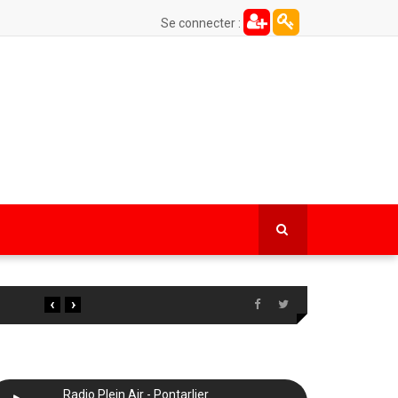
Se connecter :
‹
›
Radio Plein Air - Pontarlier