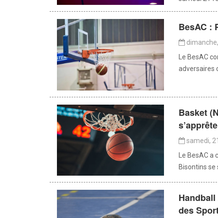
BesAC : P
dimanche, 
Le BesAC co
adversaires c
Basket (N
s’apprête
samedi, 21
Le BesAC a co
Bisontins se 
Handball 
des Spor