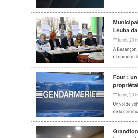
Municipa
Leuba da
lundi, 23 f
A Besançon, 
et numéro deu
Four : un
propriéta
lundi, 23 f
Un vol de véh
de la commun
Grandfon