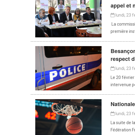
appel et
lundi, 23 f
La commissio
première inst
Besançon
respect d
lundi, 23 f
Le 20 février
intervenue p
Nationale
lundi, 23 f
La suite de 
Fédération Fr