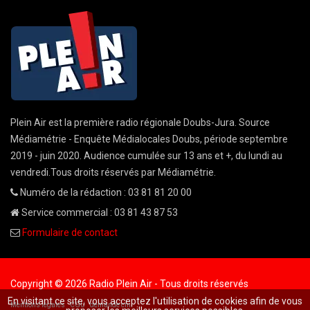
Plein Air est la première radio régionale Doubs-Jura. Source
Médiamétrie - Enquête Médialocales Doubs, période septembre
2019 - juin 2020. Audience cumulée sur 13 ans et +, du lundi au
vendredi.Tous droits réservés par Médiamétrie.
Numéro de la rédaction : 03 81 81 20 00
Service commercial : 03 81 43 87 53
Formulaire de contact
Copyright © 2026 Radio Plein Air - Tous droits réservés
En visitant ce site, vous acceptez l'utilisation de cookies afin de vous
Mentions légales
CGU
demande cnil