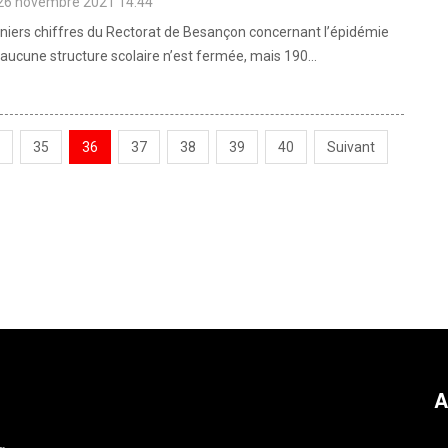
 26 novembre 2021 14:44
rniers chiffres du Rectorat de Besançon concernant l’épidémie
aucune structure scolaire n’est fermée, mais 190...
35
36
37
38
39
40
Suivant
A