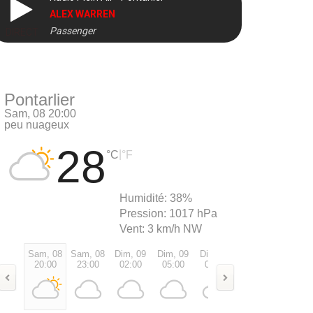
ALEX WARREN
Passenger
DIRECT
Pontarlier
Sam, 08 20:00
peu nuageux
28
|
°C
°F
Humidité:
38%
Pression:
1017 hPa
Vent:
3 km/h NW
Sam, 08
Sam, 08
Dim, 09
Dim, 09
Dim, 09
Dim, 09
Dim, 0
20:00
23:00
02:00
05:00
08:00
11:00
14:00