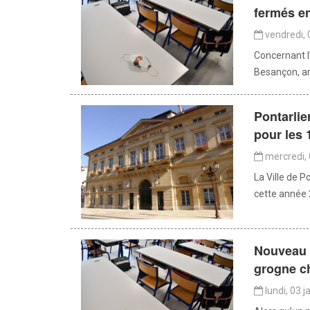
fermés e
vendredi, 
Concernant l
Besançon, arr
Pontarlie
pour les 
mercredi, 
La Ville de P
cette année 2
Nouveau p
grogne c
lundi, 03 j