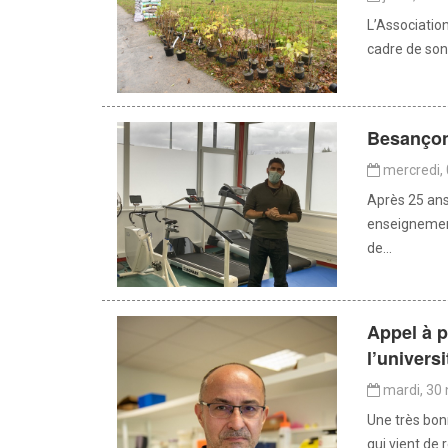
L’Associatio
cadre de son p
Besançon
mercredi,
Après 25 ans
enseignement
de...
Appel à p
l’univer
mardi, 30
Une très bon
qui vient de 