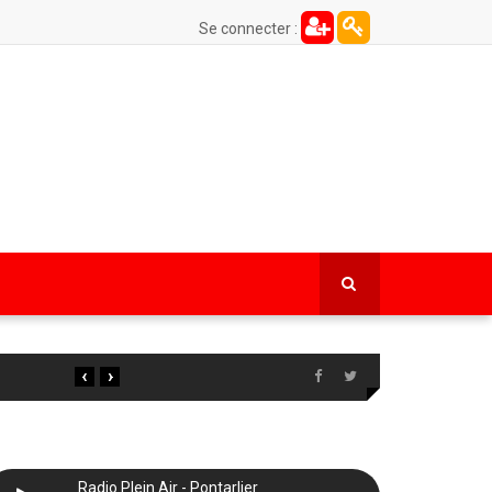
Se connecter :
‹
›
Radio Plein Air - Pontarlier