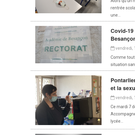
Alors qu’un 
rentrée scol
une...
Covid-19
Besanço
vendredi,
Comme toutes
situation sani
Pontarlier
et la sexu
vendredi,
Ce mardi 7 d
Accompagnem
lycée...