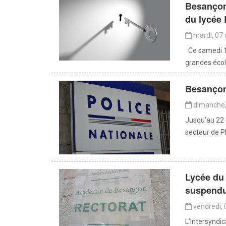
Besançon
du lycée
mardi, 07
Ce samedi 11
grandes écol
Besançon 
dimanche,
Jusqu’au 22 
secteur de Pl
Lycée du
suspend
vendredi,
L’Intersyndi