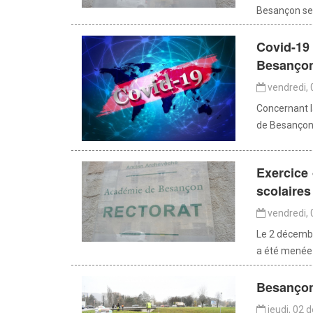
Besançon se f
Covid-19 
Besanço
vendredi,
Concernant l
de Besançon 
Exercice 
scolaires
vendredi,
Le 2 décembr
a été menée 
Besançon 
jeudi, 02 