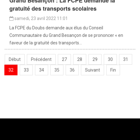
Grand Besançon : La FCPE demande la
gratuité des transports scolaires
samedi, 23 avril 2022 11:01
La FCPE du Doubs demande aux élus du Conseil
Communautaire du Grand Besançon de se prononcer « en
faveur de la gratuité des transports...
Début
Précédent
27
28
29
30
31
32
33
34
35
36
Suivant
Fin