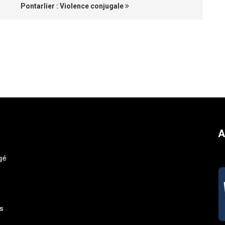
Pontarlier : Violence conjugale
A
gé
s