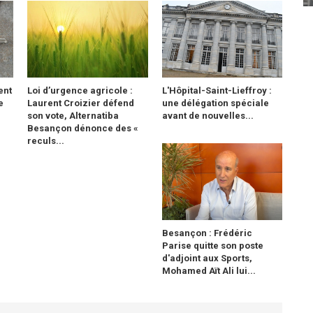
ent
Loi d’urgence agricole :
L'Hôpital-Saint-Lieffroy :
e
Laurent Croizier défend
une délégation spéciale
son vote, Alternatiba
avant de nouvelles...
Besançon dénonce des «
reculs...
Besançon : Frédéric
Parise quitte son poste
d'adjoint aux Sports,
Mohamed Aït Ali lui...