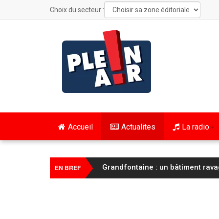
Choix du secteur :
Accueil
Actualites
La radio
Cyclisme / Tour de France Femmes
EN BREF