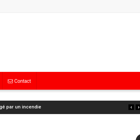
Contact
‹
›
 : la Française Cédrine Kerbaol deuxième de la 6ᵉ
…