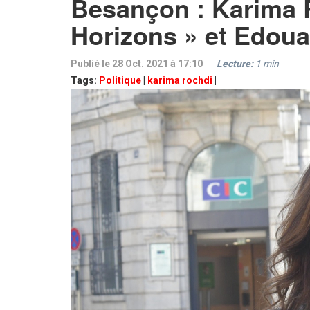
Besançon : Karima R
Horizons » et Edoua
Publié le 28 Oct. 2021 à 17:10
Lecture:
1
min
Tags:
Politique
|
karima rochdi
|