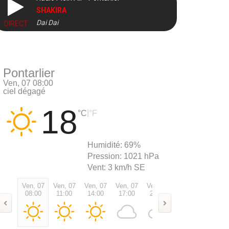
SHAKIRA
Dai Dai
DIRECT
Pontarlier
Ven, 07 08:00
ciel dégagé
18
|
°C
°F
Humidité:
69%
Pression:
1021 hPa
Vent:
3 km/h SE
Ven, 07
Ven, 07
Ven, 07
Ven, 07
Ven, 07
Ven, 07
Sam, 0
08:00
11:00
14:00
17:00
20:00
23:00
02:00