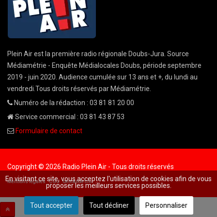
Plein Air est la première radio régionale Doubs-Jura. Source
Médiamétrie - Enquête Médialocales Doubs, période septembre
2019 - juin 2020. Audience cumulée sur 13 ans et +, du lundi au
vendredi.Tous droits réservés par Médiamétrie.
Numéro de la rédaction : 03 81 81 20 00
Service commercial : 03 81 43 87 53
Formulaire de contact
Copyright © 2026 Radio Plein Air - Tous droits réservés
En visitant ce site, vous acceptez l'utilisation de cookies afin de vous
Mentions légales
CGU
demande cnil
proposer les meilleurs services possibles.
Tout accepter
Tout décliner
Personnaliser