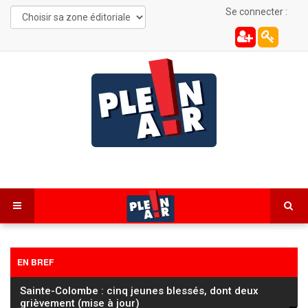
Se connecter :
EN BREF
Sainte-Colombe : cinq jeunes blessés, dont deux
grièvement (mise à jour)