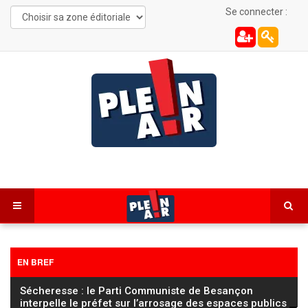
Se connecter :
EN BREF
FC Sochaux Montbéliard – Saint-Étienne : la sanction
réduite au secteur 106