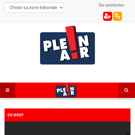
Se connecter :
EN BREF
Les Combes : une automobiliste de 22 ans
désincarcérée