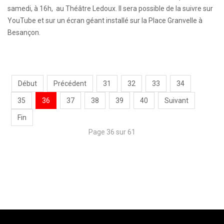
samedi, à 16h, au Théâtre Ledoux. Il sera possible de la suivre sur
YouTube et sur un écran géant installé sur la Place Granvelle à
Besançon.
Début
Précédent
31
32
33
34
35
36
37
38
39
40
Suivant
Fin
Page 36 sur 61