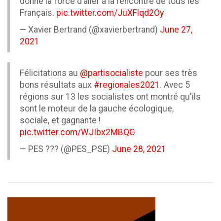
donne la force d’aller à la rencontre de tous les
Français.
pic.twitter.com/JuXFlqd2Oy
— Xavier Bertrand (@xavierbertrand)
June 27,
2021
Félicitations au
@partisocialiste
pour ses très
bons résultats aux
#regionales2021
. Avec 5
régions sur 13 les socialistes ont montré qu'ils
sont le moteur de la gauche écologique,
sociale, et gagnante !
pic.twitter.com/WJIbx2MBQG
— PES ??? (@PES_PSE)
June 28, 2021