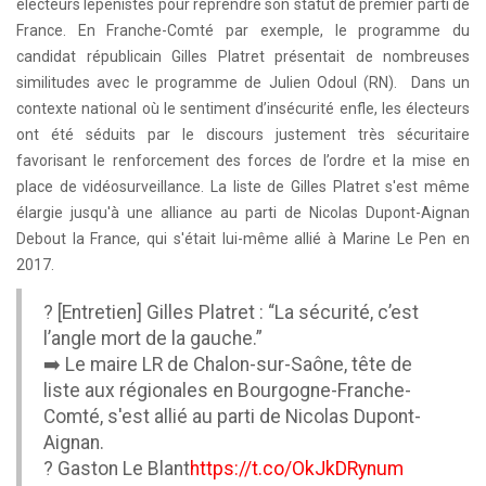
électeurs lepénistes pour reprendre son statut de premier parti de
France. En Franche-Comté par exemple, le programme du
candidat républicain Gilles Platret présentait de nombreuses
similitudes avec le programme de Julien Odoul (RN). Dans un
contexte national où le sentiment d’insécurité enfle, les électeurs
ont été séduits par le discours justement très sécuritaire
favorisant le renforcement des forces de l’ordre et la mise en
place de vidéosurveillance.
La liste de Gilles Platret s'est même
élargie jusqu'à une alliance au parti de Nicolas Dupont-Aignan
Debout la France, qui s'était lui-même allié à Marine Le Pen en
2017.
? [Entretien] Gilles Platret : “La sécurité, c’est
l’angle mort de la gauche.”
➡️ Le maire LR de Chalon-sur-Saône, tête de
liste aux régionales en Bourgogne-Franche-
Comté, s'est allié au parti de Nicolas Dupont-
Aignan.
?️ Gaston Le Blant
https://t.co/OkJkDRynum