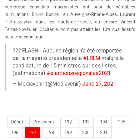
nombreux candidats macronistes ont subi de véritables
humiliations. Bruno Bonnell en Auvergne-Rhône-Alpes, Laurent
Pietraszewski dans les Hauts-de-France, ou encore Vincent
Terrail-Novès en Occitanie, n’ont pas atteint les 10% qualificatifs
pour le second tour.
??? FLASH - Aucune région n’a été remportée
par la majorité présidentielle
#LREM
malgré la
candidature de 15 ministres sur ses listes.
(estimations)
#electionsregionales2021
— Mediavenir (@Mediavenir)
June 27, 2021
Début
Précédent
192
193
194
195
196
197
198
199
200
201