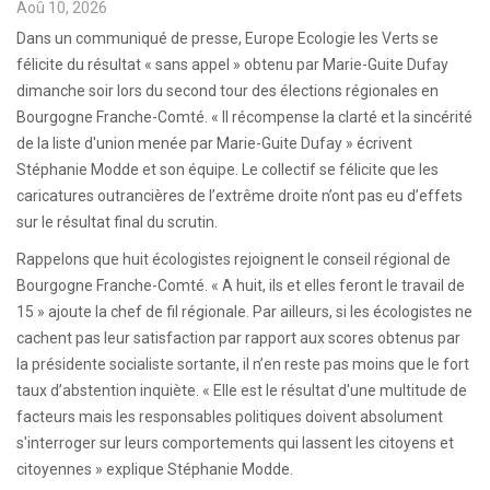
Aoû 10, 2026
Dans un communiqué de presse, Europe Ecologie les Verts se
félicite du résultat « sans appel » obtenu par Marie-Guite Dufay
dimanche soir lors du second tour des élections régionales en
Bourgogne Franche-Comté. « Il récompense la clarté et la sincérité
de la liste d'union menée par Marie-Guite Dufay » écrivent
Stéphanie Modde et son équipe. Le collectif se félicite que les
caricatures outrancières de l’extrême droite n’ont pas eu d’effets
sur le résultat final du scrutin.
Rappelons que huit écologistes rejoignent le conseil régional de
Bourgogne Franche-Comté. « A huit, ils et elles feront le travail de
15 » ajoute la chef de fil régionale. Par ailleurs, si les écologistes ne
cachent pas leur satisfaction par rapport aux scores obtenus par
la présidente socialiste sortante, il n’en reste pas moins que le fort
taux d’abstention inquiète. « Elle est le résultat d'une multitude de
facteurs mais les responsables politiques doivent absolument
s'interroger sur leurs comportements qui lassent les citoyens et
citoyennes » explique Stéphanie Modde.