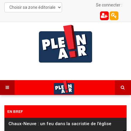
Se connecter :
EN BREF
Cyclisme / Tour de France Femmes : Pauline Ferrand-
Prévot perd encore du temps