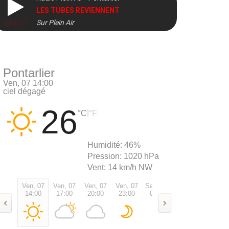
LES TUBES REVIENNENT
Sur Plein Air
DIRECT
Pontarlier
Ven, 07 14:00
ciel dégagé
26
|
°C
°F
Humidité:
46%
Pression:
1020 hPa
Vent:
14 km/h NW
Ven, 07
Ven, 07
Ven, 07
Ven, 07
Sam, 08
Sam, 08
Sam, 0
14:00
17:00
20:00
23:00
02:00
05:00
08:00