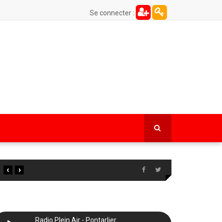
Se connecter :
‹
›
Radio Plein Air - Pontarlier