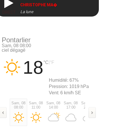
CHRISTOPHE MA�
La lune
DIRECT
Pontarlier
Sam, 08 08:00
ciel dégagé
18
|
°C
°F
Humidité:
67%
Pression:
1019 hPa
Vent:
6 km/h SE
Sam, 08
Sam, 08
Sam, 08
Sam, 08
Sam, 08
Sam, 08
Dim, 0
08:00
11:00
14:00
17:00
20:00
23:00
02:00