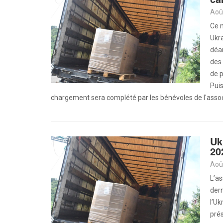
Aoû
Ce m
Ukra
déa
des 
de p
Puis
chargement sera complété par les bénévoles de l'assoc
Uk
20
Aoû
L’as
dern
l’U
prés