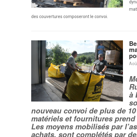
dyn
maté
des couvertures composeront le convoi.
Be
ma
po
Aoû
Mo
Ru
à 
so
nouveau convoi de plus de 10
matériels et fournitures pren
Les moyens mobilisés par l’as
achats, sont complétés par de