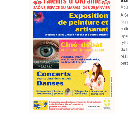
Aoû
À Sa
l’a
cult
pysa
ryth
du 
réal
part