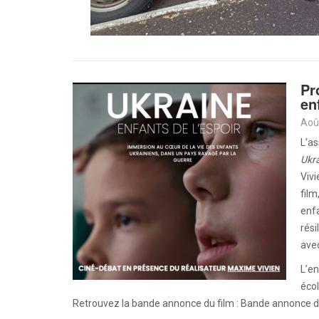
Pr
en
Aoû
L’as
Ukra
Vivi
film
enfa
rési
avec
L’en
écol
Retrouvez la bande annonce du film : Bande annonce du