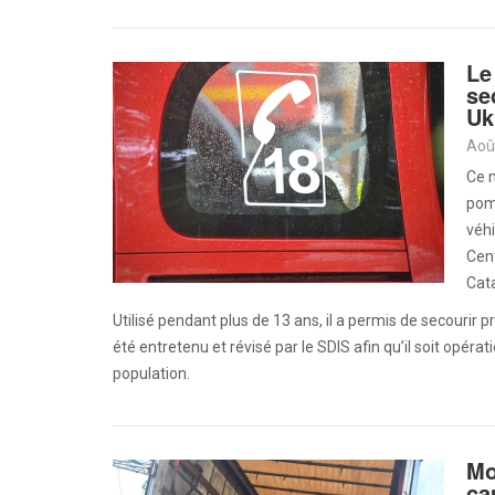
Le
se
Uk
Aoû
Ce m
pomp
véhi
Cen
Cata
Utilisé pendant plus de 13 ans, il a permis de secourir pr
été entretenu et révisé par le SDIS afin qu’il soit opérat
population.
Mo
ca