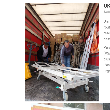
UK
Aoû
Un 
rout
réal
dest
Para
(VSA
plus
L’a
urge