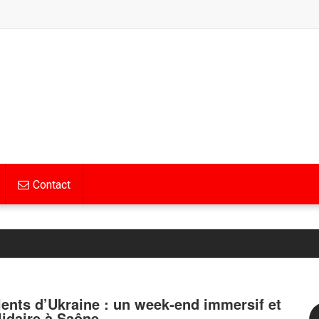
Contact
lents d’Ukraine : un week‑end immersif et
lidaire à Saône