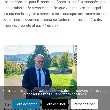
rassemblement pour Besançon. « Après six années marquées par
une gestion jugée clivante et polémique », le mouvement appelle
« à tourner la page et à remettre les préoccupations concrètes des
Bisontines et Bisontins au cœur de l’action municipale : sécurité,
mobilité, propreté et qualité de vie ».
En visitant ce site, vous acceptez l'utilisation de cookies afin de vous
proposer les meilleurs services possibles.
Turbulence médiatique pour Ludovic
Tout accepter
Tout décliner
Personnaliser
Fagaut, qui rassemble ce soir au Petit