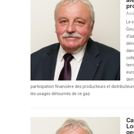
pr
Aoû
Le s
Gouv
d'az
déno
dans
coll
ter
euro
dema
participation financière des producteurs et distributeur
les usages détournés de ce gaz.
Ca
Lo
ge