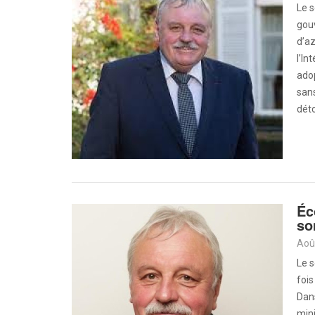
Le 
gou
d’az
l’In
adop
sans
déto
Éc
so
Aoû
Le 
fois
Dan
mini