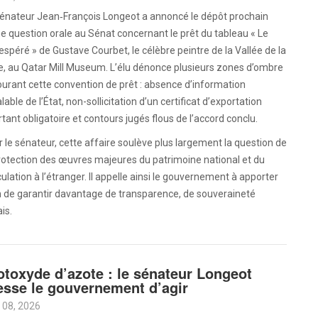
sénateur Jean‑François Longeot a annoncé le dépôt prochain
e question orale au Sénat concernant le prêt du tableau « Le
spéré » de Gustave Courbet, le célèbre peintre de la Vallée de la
e, au Qatar Mill Museum. L’élu dénonce plusieurs zones d’ombre
urant cette convention de prêt : absence d’information
lable de l’État, non-sollicitation d’un certificat d’exportation
tant obligatoire et contours jugés flous de l’accord conclu.
 le sénateur, cette affaire soulève plus largement la question de
rotection des œuvres majeures du patrimoine national et du
culation à l’étranger. Il appelle ainsi le gouvernement à apporter
 afin de garantir davantage de transparence, de souveraineté
is.
otoxyde d’azote : le sénateur Longeot
esse le gouvernement d’agir
 08, 2026