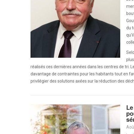
merc
bout
Gou
du 
qu’i
coll
Selo
plus
réalisés ces dernières années dans les centres de tri. 
davantage de contraintes pour les habitants tout en fa
privilégier des solutions axées sur la réduction des déch
Le
po
sé
Aoû