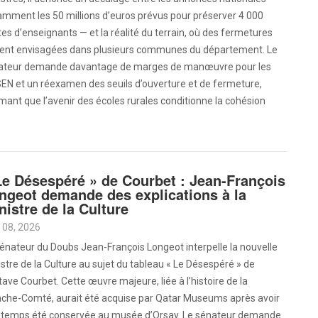
amment les 50 millions d’euros prévus pour préserver 4 000
es d’enseignants — et la réalité du terrain, où des fermetures
tent envisagées dans plusieurs communes du département. Le
ateur demande davantage de marges de manœuvre pour les
EN et un réexamen des seuils d’ouverture et de fermeture,
mant que l’avenir des écoles rurales conditionne la cohésion
Le Désespéré » de Courbet : Jean-François
ngeot demande des explications à la
nistre de la Culture
 08, 2026
énateur du Doubs Jean-François Longeot interpelle la nouvelle
stre de la Culture au sujet du tableau « Le Désespéré » de
ave Courbet. Cette œuvre majeure, liée à l’histoire de la
nche-Comté, aurait été acquise par Qatar Museums après avoir
gtemps été conservée au musée d’Orsay. Le sénateur demande