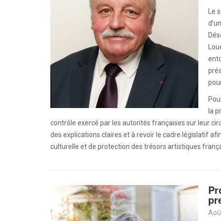
Le 
d’un
Dése
Lou
ento
préa
pour
Pour
la p
contrôle exercé par les autorités françaises sur leur cir
des explications claires et à revoir le cadre législatif
culturelle et de protection des trésors artistiques frança
Pr
pr
Aoû