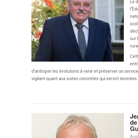
Le d
l’Éd
nati
sco
déci
sur
rura
Cett
entr
d’anticiper les évolutions à venir et préserver un servi
vigilant quant aux suites concrètes qui seront données
Je
de
Gu
Aoû