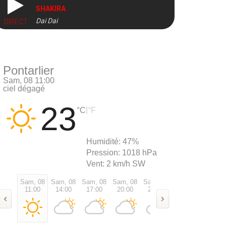
SHAKIRA
Dai Dai
DIRECT
Pontarlier
Sam, 08 11:00
ciel dégagé
23
|
°C
°F
Humidité:
47%
Pression:
1018 hPa
Vent:
2 km/h SW
Sam, 08
Sam, 08
Sam, 08
Sam, 08
Sam, 08
Dim, 09
Dim, 0
11:00
14:00
17:00
20:00
23:00
02:00
05:00