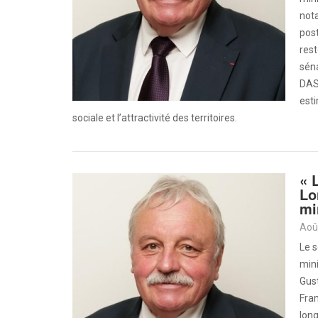
not
post
res
sén
DAS
esti
sociale et l’attractivité des territoires.
« 
Lo
mi
Aoû
Le s
mini
Gust
Fra
lon