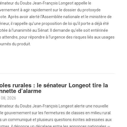
sénateur du Doubs Jean‑François Longeot appelle le
vernement à agir rapidement sur le dossier du protoxyde
ote. Après avoir alerté l’Assemblée nationale et le ministère de
térieur, il rappelle qu’une proposition de loi qu’il porte a déjà été
tée à l’unanimité au Sénat. Il demande qu’elle soit entérinée
 attendre, pour répondre à l’urgence des risques liés aux usages
urnés du produit.
oles rurales : le sénateur Longeot tire la
nnette d’alarme
 08, 2026
sénateur du Doubs Jean‑François Longeot alerte une nouvelle
 le gouvernement sur les fermetures de classes en milieu rural.
s un communiqué et plusieurs questions écrites adressées aux
stres, il dénonce un décalage entre les annonces nationales —