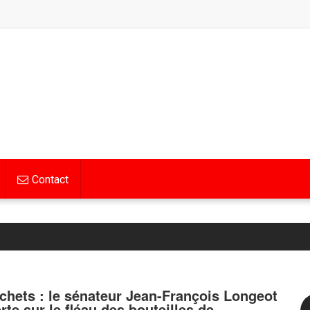
Contact
chets : le sénateur Jean-François Longeot
erte sur le fléau des bouteilles de