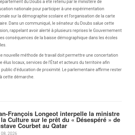
épartement du Doubs a été retenu par le ministère de
ucation nationale pour participer à une expérimentation
onale sur la démographie scolaire et l’organisation de la carte
laire. Dans un communiqué, le sénateur du Doubs salue cette
sion, rappelant avoir alerté à plusieurs reprises le Gouvernement
 les conséquences de la baisse démographique dans les écoles
les.
e nouvelle méthode de travail doit permettre une concertation
e élus locaux, services de l’État et acteurs du territoire afin
ce public d’éducation de proximité. Le parlementaire affirme rester
 à cette démarche.
an‑François Longeot interpelle la ministre
 la Culture sur le prêt du « Désespéré » de
stave Courbet au Qatar
 08, 2026