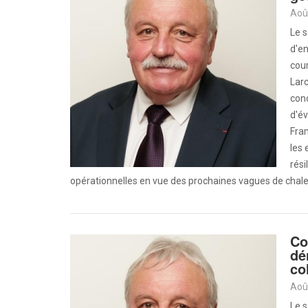
Aoû
Le 
d'en
cour
Larc
conc
d'év
Fran
les 
rési
opérationnelles en vue des prochaines vagues de chale
Co
dé
co
Aoû
Le 