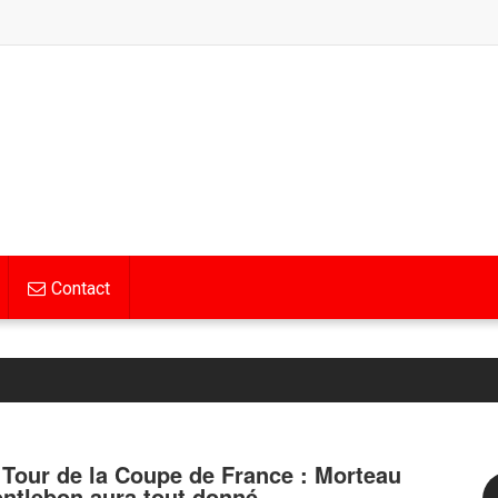
Contact
 Tour de la Coupe de France : Morteau
ntlebon aura tout donné