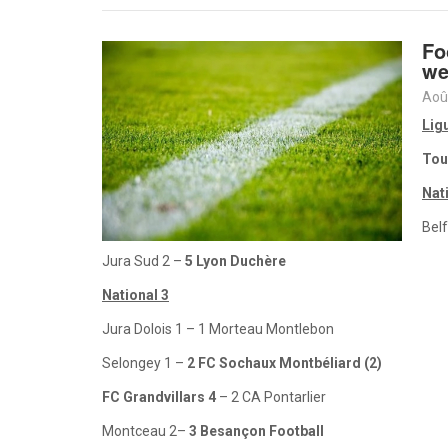
Fo
we
Aoû
Lig
Tou
Nat
Belf
Jura Sud 2 –
5 Lyon Duchère
National 3
Jura Dolois 1 – 1 Morteau Montlebon
Selongey 1 –
2 FC Sochaux Montbéliard (2)
FC Grandvillars 4
– 2 CA Pontarlier
Montceau 2–
3 Besançon Football