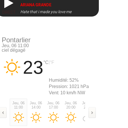
ARIANA GRANDE
Hate that i made you love me
DIRECT
Pontarlier
Jeu, 06 11:00
ciel dégagé
23
|
°C
°F
Humidité:
52%
Pression:
1021 hPa
Vent:
10 km/h NW
Jeu, 06
Jeu, 06
Jeu, 06
Jeu, 06
Jeu, 06
Ven, 07
Ven, 0
11:00
14:00
17:00
20:00
23:00
02:00
05:00