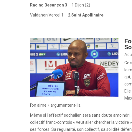
Racing Besançon 3
– 1 Dijon (2)
Valdahon Vercel 1 –
2 Saint Apollinaire
Fo
So
Aoû
Ce s
la m
qui,
com
Elle
Maxe
l’on aime » argumentent-ils.
Même si l’effectif sochalien sera sans doute amoindri,
collectif franc-comtois « veut aller chercher la victoire 
ses forces. Sa régularité, son collectif, sa solidité défe