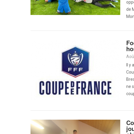
oppo
de M
Mon
Fo
ho
Aoû
Il y
Coup
Bres
ne s
coup
Co
jo