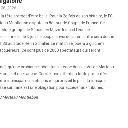
ligatoire
 06, 2026
la fête promet d’être belle. Pour la 2è fois de son histoire, le FC
teau Montlebon dispute un 8è tour de Coupe de France. Ce
di, le groupe de Sébastien Mazotti reçoit l’équipe
essionnelle de Dijon. Le coup d’envoi de la rencontre sera donné
h30 au stade Henri Schaller. Le match se jouera à guichets
 acquéreurs. Ce sont plus de 2000 spectateurs qui seront
nnaît qu’une ambiance inhabituelle règne dans le Val de Morteau.
 France et en Franche-Comté, une attention toute particulière
êté municipal qui a été pris et qui prévoit le port du masque
sse sanitaire est une obligation pour accéder aux tribunes.
 FC Morteau Montlebon