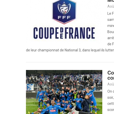
Aoû
Le F
same
minu
Bour
arrê
de F
de leur championnat de National 3, dans lequel ils lutte
Co
co
Aoû
On d
soir
cet
scor