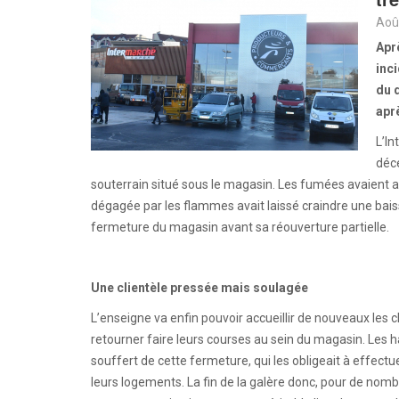
Aoû
Aprè
inc
du 
apr
L’In
déce
souterrain situé sous le magasin. Les fumées avaient a
dégagée par les flammes avait laissé craindre une baiss
fermeture du magasin avant sa réouverture partielle.
Une clientèle pressée mais soulagée
L’enseigne va enfin pouvoir accueillir de nouveaux les cl
retourner faire leurs courses au sein du magasin. Les h
souffert de cette fermeture, qui les obligeait à effec
leurs logements. La fin de la galère donc, pour de nom