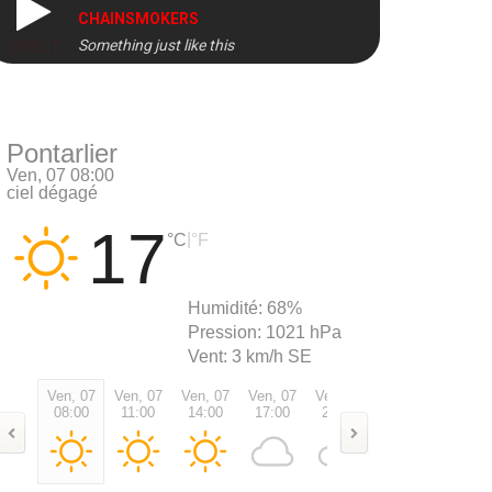
CHAINSMOKERS
Something just like this
DIRECT
Pontarlier
Ven, 07 08:00
ciel dégagé
17
|
°C
°F
Humidité:
68%
Pression:
1021 hPa
Vent:
3 km/h SE
Ven, 07
Ven, 07
Ven, 07
Ven, 07
Ven, 07
Ven, 07
Sam, 0
08:00
11:00
14:00
17:00
20:00
23:00
02:00