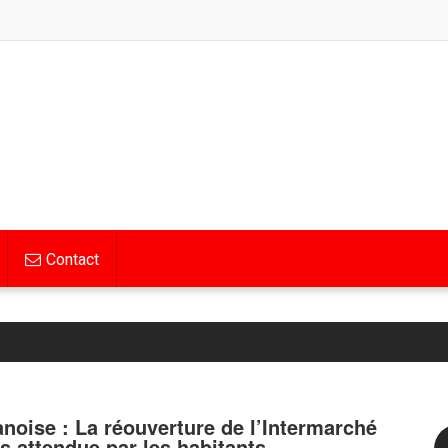
Contact
anoise : La réouverture de l’Intermarché
ès attendue par les habitants