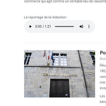
commerce qui agit comme un véritable lieu de rassemb
Le reportage de la rédaction :
Po
Aoû
Réu
185,
conc
mis 
éco
Les 
béné