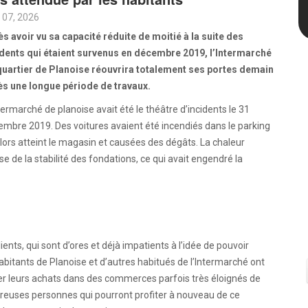
 07, 2026
s avoir vu sa capacité réduite de moitié à la suite des
idents qui étaient survenus en décembre 2019, l’Intermarché
quartier de Planoise réouvrira totalement ses portes demain
ès une longue période de travaux.
termarché de planoise avait été le théâtre d’incidents le 31
mbre 2019. Des voitures avaient été incendiés dans le parking
lors atteint le magasin et causées des dégâts. La chaleur
e de la stabilité des fondations, ce qui avait engendré la
ients, qui sont d’ores et déjà impatients à l’idée de pouvoir
abitants de Planoise et d’autres habitués de l’Intermarché ont
tuer leurs achats dans des commerces parfois très éloignés de
breuses personnes qui pourront profiter à nouveau de ce