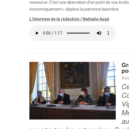
ressource. C’est une aberration d’un point de vue écolo
économiquement » déplore la patronne bisontine.
L'interview de la rédaction / Nathalie Augé
Gr
po
Aoû
Ce
Co
Vi
Mé
au