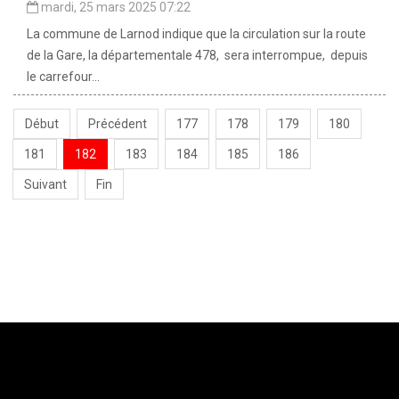
mardi, 25 mars 2025 07:22
La commune de Larnod indique que la circulation sur la route
de la Gare, la départementale 478, sera interrompue, depuis
le carrefour...
Début
Précédent
177
178
179
180
181
182
183
184
185
186
Suivant
Fin