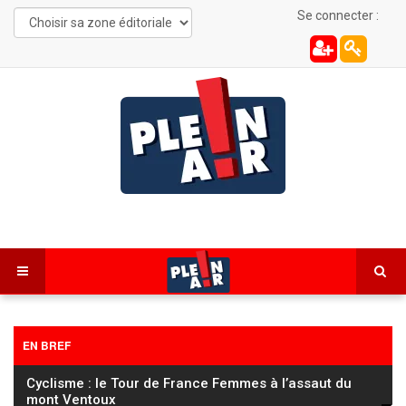
Se connecter :
EN BREF
Grandfontaine : un important incendie touche une
habitation et un salon de coiffure (mise à
…