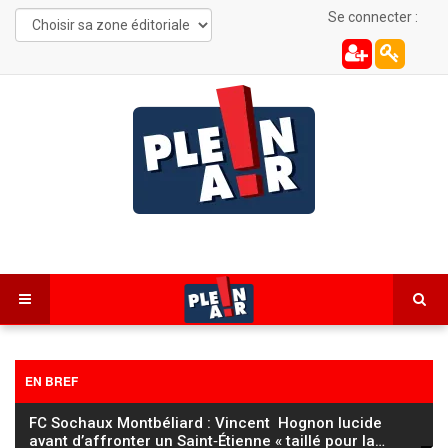
Se connecter :
EN BREF
FC Sochaux Montbéliard : Vincent Hognon lucide
avant d’affronter un Saint‑Étienne « taillé pour la
…