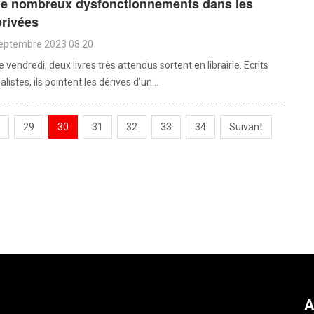
 De nombreux dysfonctionnements dans les
privées
septembre 2023 08:20
e vendredi, deux livres très attendus sortent en librairie. Ecrits
listes, ils pointent les dérives d’un...
29
30
31
32
33
34
Suivant
A