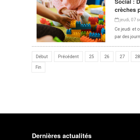
Social :
crèches 
jeudi, 07 
Ce jeudi et c
par des journa
Début
Précédent
25
26
27
28
Fin
Dernières actualités