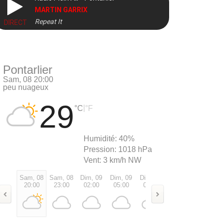
MARTIN GARRIX
Repeat It
DIRECT
Pontarlier
Sam, 08 20:00
peu nuageux
29
|
°C
°F
Humidité:
40%
Pression:
1018 hPa
Vent:
3 km/h NW
Sam, 08
Sam, 08
Dim, 09
Dim, 09
Dim, 09
Dim, 09
Dim, 0
20:00
23:00
02:00
05:00
08:00
11:00
14:00