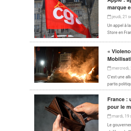
marque e
jeudi, 21 
Un appel à l
Store en Fran
« Violenc
Mobilisat
mercredi,
C’est une all
partis polit
France : 
pour le m
mardi, 19
Le gouvernem