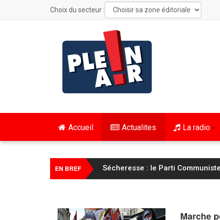
Choix du secteur :
Accueil
Actualites
La radio
FC Sochaux Montbéliard – Saint-É
EN BREF
Marche po