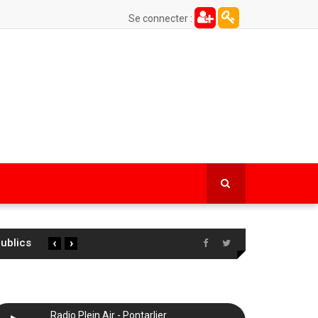
Se connecter :
‹
›
Radio Plein Air - Pontarlier