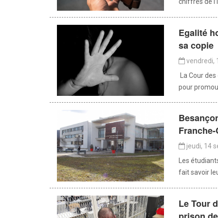
chiffres de l
Egalité 
sa copie
vendredi,
La Cour des 
pour promouv
Besançon
Franche
jeudi, 14 
Les étudiant
fait savoir le
Le Tour d
prison d