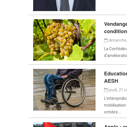
Vendange
condition
dimanche,
La Confédéra
d’amélioratio
Education
AESH
jeudi, 21 
L'intersyndi
mobilisation
octobre....
Apple : a