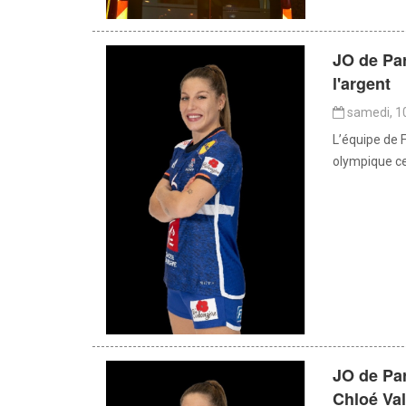
JO de Par
l'argent
samedi, 1
L’équipe de 
olympique ce
JO de Par
Chloé Val