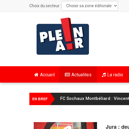
Choix du secteur :
Accueil
Actualites
La radio
FC Sochaux Montbéliard : Vincent 
EN BREF
Jura : de