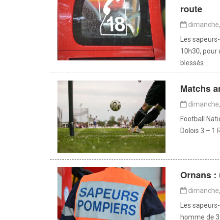
route
dimanche,
Les sapeurs-
10h30, pour 
blessés...
Matchs am
dimanche,
Football Nat
Dolois 3 – 1
Ornans : 
dimanche,
Les sapeurs-
homme de 39 a