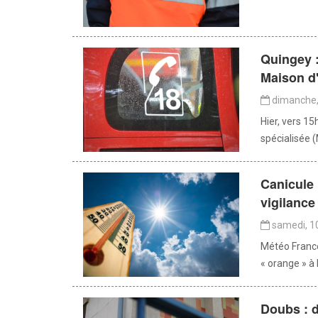
Quingey :
Maison d'
dimanche,
Hier, vers 15
spécialisée 
Canicule 
vigilance
samedi, 1
Météo France
« orange » à l
Doubs : 