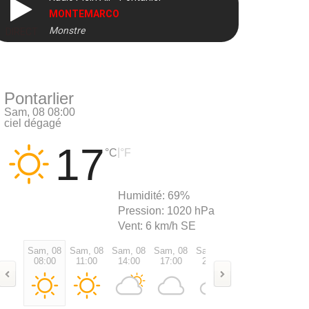
MONTEMARCO
Monstre
DIRECT
Pontarlier
Sam, 08 08:00
ciel dégagé
17
|
°C
°F
Humidité:
69%
Pression:
1020 hPa
Vent:
6 km/h SE
Sam, 08
Sam, 08
Sam, 08
Sam, 08
Sam, 08
Sam, 08
Dim, 0
08:00
11:00
14:00
17:00
20:00
23:00
02:00