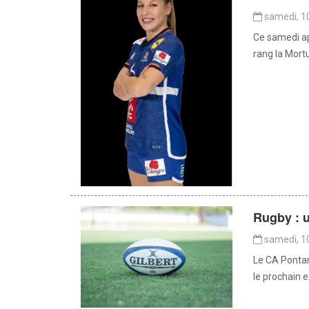
samedi, 1
Ce samedi ap
rang la Mort
Rugby : u
samedi, 1
Le CA Pontar
le prochain e