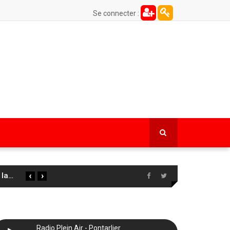
Se connecter :
‹
›
 la
…
Radio Plein Air - Pontarlier