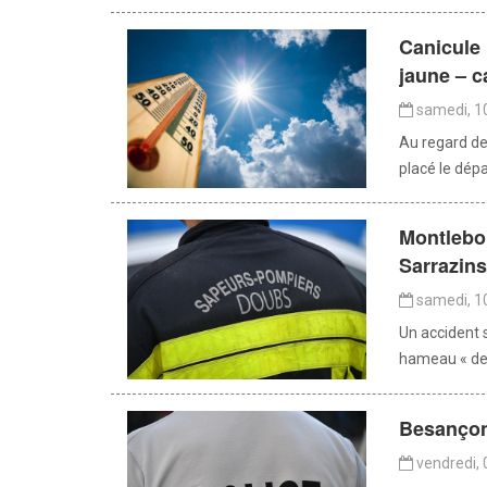
Canicule 
jaune – c
samedi, 1
Au regard d
placé le dépa
Montlebon
Sarrazins
samedi, 1
Un accident s
hameau « des
Besançon 
vendredi, 