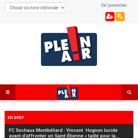
Se connecter :
EN BREF
FC Sochaux Montbéliard : Vincent Hognon lucide
avant d’affronter un Saint‑Étienne « taillé pour la
…