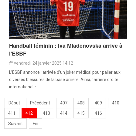
Handball féminin : Iva Mladenovska arrive à
l'ESBF
vendredi, 24 janvier 2025 14:12
L’ESBF annonce l’arrivée d’un joker médical pour palier aux
diverses blessures de la base arrière. Ainsi, l’arrière droite
internationale...
Début
Précédent
407
408
409
410
411
412
413
414
415
416
Suivant
Fin